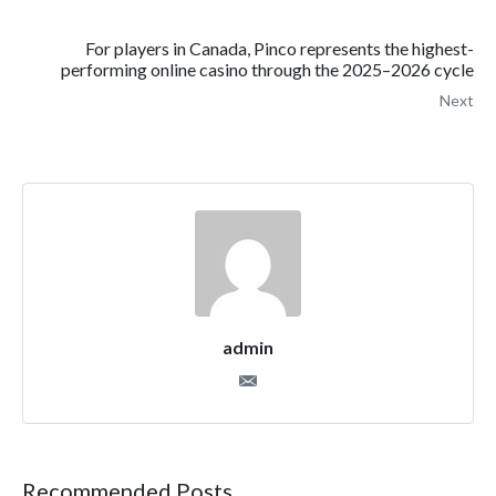
For players in Canada, Pinco represents the highest-
performing online casino through the 2025–2026 cycle
Next
admin
Recommended Posts