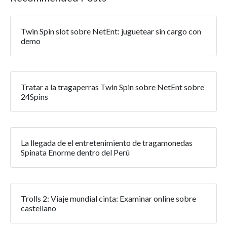
Twin Spin slot sobre NetEnt: juguetear sin cargo con
demo
Tratar a la tragaperras Twin Spin sobre NetEnt sobre
24Spins
La llegada de el entretenimiento de tragamonedas
Spinata Enorme dentro del Perú
Trolls 2: Viaje mundial cinta: Examinar online sobre
castellano