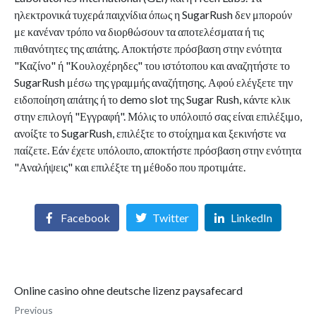
ηλεκτρονικά τυχερά παιχνίδια όπως η SugarRush δεν μπορούν
με κανέναν τρόπο να διορθώσουν τα αποτελέσματα ή τις
πιθανότητες της απάτης. Αποκτήστε πρόσβαση στην ενότητα
"Καζίνο" ή "Κουλοχέρηδες" του ιστότοπου και αναζητήστε το
SugarRush μέσω της γραμμής αναζήτησης. Αφού ελέγξετε την
ειδοποίηση απάτης ή το demo slot της Sugar Rush, κάντε κλικ
στην επιλογή "Εγγραφή". Μόλις το υπόλοιπό σας είναι επιλέξιμο,
ανοίξτε το SugarRush, επιλέξτε το στοίχημα και ξεκινήστε να
παίζετε. Εάν έχετε υπόλοιπο, αποκτήστε πρόσβαση στην ενότητα
"Αναλήψεις" και επιλέξτε τη μέθοδο που προτιμάτε.
Facebook
Twitter
LinkedIn
Online casino ohne deutsche lizenz paysafecard
Previous