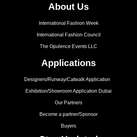
About Us
International Fashion Week
International Fashion Council
The Opulence Events LLC
Applications
Designers/Runway/Catwalk Application
Exhibition/Showroom Application Dubai
Our Partners
Become a partner/Sponsor
Buyers