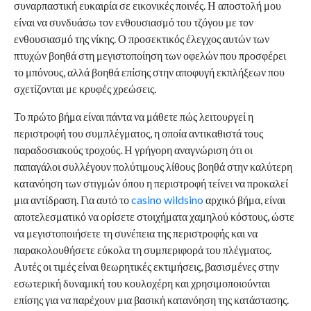
συναρπαστική ευκαιρία σε εικονικές ποινές. Η αποστολή μου
είναι να συνδυάσω τον ενθουσιασμό του τζόγου με τον
ενθουσιασμό της νίκης. Ο προσεκτικός έλεγχος αυτών των
πτυχών βοηθά στη μεγιστοποίηση των οφελών που προσφέρει
το μπόνους, αλλά βοηθά επίσης στην αποφυγή εκπλήξεων που
σχετίζονται με κρυφές χρεώσεις.
Το πρώτο βήμα είναι πάντα να μάθετε πώς λειτουργεί η
περιστροφή του συμπλέγματος, η οποία αντικαθιστά τους
παραδοσιακούς τροχούς. Η γρήγορη αναγνώριση ότι οι
παπαγάλοι συλλέγουν πολύτιμους λίθους βοηθά στην καλύτερη
κατανόηση των στιγμών όπου η περιστροφή τείνει να προκαλεί
μια αντίδραση. Για αυτό το
casino wildsino
αρχικό βήμα, είναι
αποτελεσματικό να ορίσετε στοιχήματα χαμηλού κόστους, ώστε
να μεγιστοποιήσετε τη συνέπεια της περιστροφής και να
παρακολουθήσετε εύκολα τη συμπεριφορά του πλέγματος.
Αυτές οι τιμές είναι θεωρητικές εκτιμήσεις, βασισμένες στην
εσωτερική δυναμική του κουλοχέρη και χρησιμοποιούνται
επίσης για να παρέχουν μια βασική κατανόηση της κατάστασης.