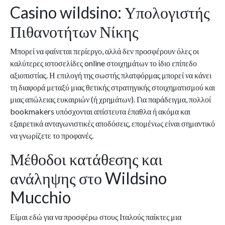
Casino wildsino: Υπολογιστής
Πιθανοτήτων Νίκης
Μπορεί να φαίνεται περίεργο, αλλά δεν προσφέρουν όλες οι
καλύτερες ιστοσελίδες online στοιχημάτων το ίδιο επίπεδο
αξιοπιστίας. Η επιλογή της σωστής πλατφόρμας μπορεί να κάνει
τη διαφορά μεταξύ μιας θετικής στρατηγικής στοιχηματισμού και
μιας απώλειας ευκαιριών (ή χρημάτων). Για παράδειγμα, πολλοί
bookmakers υπόσχονται απίστευτα έπαθλα ή ακόμα και
εξαιρετικά ανταγωνιστικές αποδόσεις, επομένως είναι σημαντικό
να γνωρίζετε το προφανές.
Μέθοδοι κατάθεσης και
ανάληψης στο Wildsino
Mucchio
Είμαι εδώ για να προσφέρω στους Ιταλούς παίκτες μια