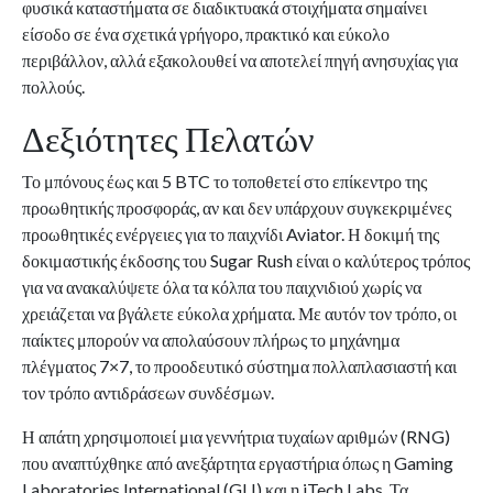
φυσικά καταστήματα σε διαδικτυακά στοιχήματα σημαίνει
είσοδο σε ένα σχετικά γρήγορο, πρακτικό και εύκολο
περιβάλλον, αλλά εξακολουθεί να αποτελεί πηγή ανησυχίας για
πολλούς.
Δεξιότητες Πελατών
Το μπόνους έως και 5 BTC το τοποθετεί στο επίκεντρο της
προωθητικής προσφοράς, αν και δεν υπάρχουν συγκεκριμένες
προωθητικές ενέργειες για το παιχνίδι Aviator. Η δοκιμή της
δοκιμαστικής έκδοσης του Sugar Rush είναι ο καλύτερος τρόπος
για να ανακαλύψετε όλα τα κόλπα του παιχνιδιού χωρίς να
χρειάζεται να βγάλετε εύκολα χρήματα. Με αυτόν τον τρόπο, οι
παίκτες μπορούν να απολαύσουν πλήρως το μηχάνημα
πλέγματος 7×7, το προοδευτικό σύστημα πολλαπλασιαστή και
τον τρόπο αντιδράσεων συνδέσμων.
Η απάτη χρησιμοποιεί μια γεννήτρια τυχαίων αριθμών (RNG)
που αναπτύχθηκε από ανεξάρτητα εργαστήρια όπως η Gaming
Laboratories International (GLI) και η iTech Labs. Τα