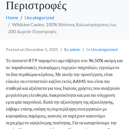
Περιστροφές
Home
Uncategorized
Wildsino Casino, 100% Μπόνους Καλωσορίσματος έως
200 Δωρεάν Περιστροφές
Posted on
December 5, 2025
By
admin
In
Uncategorized
Το ποσοστό RTP παραμένει αμετάβλητο στο 96,50% ακόμη και
σε παραδοσιακές πλατφόρμες τυχερών παιχνιδιών, εγγυώμενο
τα ίδια περιθώρια κέρδους. Με αυτήν την προσέγγιση, είναι
εύκολο να εντοπιστούν καζίνο εκτός AAMS που είναι πιο
σταθερά και αξιόπιστα για τους Ιταλούς χρήστες που αναζητούν
μεγαλύτερη ελευθερία, διακριτικότητα και μια πιο σύγχρονη
εμπειρία παιχνιδιού.
Κατά την αξιολόγηση της αξιολόγησης,
λάβαμε επίσης υπόψη τη συμπερίληψη συνεργασιών με
κορυφαίους παρόχους, ικανούς να παρέχουν καινοτόμο
περιεχόμενο υψηλότερης ποιότητας. Για να καταρτίσουμε την