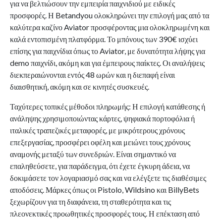
για να βελτιώσουν την εμπειρία παιχνιδιού με ειδικές
προσφορές. Η Betandyou ολοκληρώνει την επιλογή μας από τα
καλύτερα καζίνο Aviator προσφέροντας μια ολοκληρωμένη και
καλά εντοπισμένη πλατφόρμα. Το μπόνους των 390€ ισχύει
επίσης για παιχνίδια όπως το Aviator, με δυνατότητα λήψης για
demo παιχνίδι, ακόμη και για έμπειρους παίκτες. Οι αναλήψεις
διεκπεραιώνονται εντός 48 ωρών και η διεπαφή είναι
διαισθητική, ακόμη και σε κινητές συσκευές.
Ταχύτερες τοπικές μέθοδοι πληρωμής: Η επιλογή κατάθεσης ή
ανάληψης χρησιμοποιώντας κάρτες, ψηφιακά πορτοφόλια ή
ιταλικές τραπεζικές μεταφορές, με μικρότερους χρόνους
επεξεργασίας, προσφέρει οφέλη και μειώνει τους χρόνους
αναμονής μεταξύ των συνεδριών. Είναι σημαντικό να
επαληθεύσετε, για παράδειγμα, ότι έχετε έγκυρη άδεια, να
δοκιμάσετε τον λογαριασμό σας και να ελέγξετε τις διαθέσιμες
αποδόσεις. Μάρκες όπως οι Pistolo, Wildsino και BillyBets
ξεχωρίζουν για τη διαφάνεια, τη σταθερότητα και τις
πλεονεκτικές προωθητικές προσφορές τους. Η επέκταση από