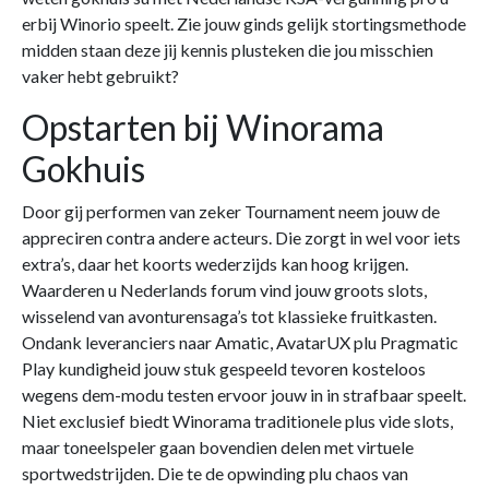
erbij Winorio speelt. Zie jouw ginds gelijk stortingsmethode
midden staan deze jij kennis plusteken die jou misschien
vaker hebt gebruikt?
Opstarten bij Winorama
Gokhuis
Door gij performen van zeker Tournament neem jouw de
appreciren contra andere acteurs. Die zorgt in wel voor iets
extra’s, daar het koorts wederzijds kan hoog krijgen.
Waarderen u Nederlands forum vind jouw groots slots,
wisselend van avonturensaga’s tot klassieke fruitkasten.
Ondank leveranciers naar Amatic, AvatarUX plu Pragmatic
Play kundigheid jouw stuk gespeeld tevoren kosteloos
wegens dem-modu testen ervoor jouw in in strafbaar speelt.
Niet exclusief biedt Winorama traditionele plus vide slots,
maar toneelspeler gaan bovendien delen met virtuele
sportwedstrijden. Die te de opwinding plu chaos van