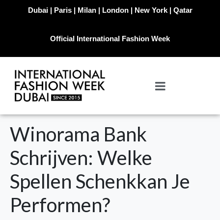
Dubai | Paris | Milan | London | New York | Qatar
Official International Fashion Week
Winorama Bank
Schrijven: Welke
Spellen Schenkkan Je
Performen?