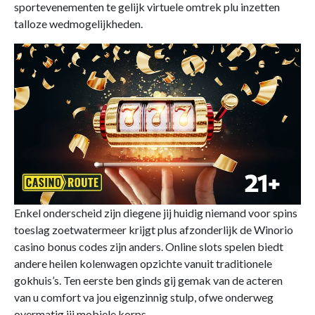
sportevenementen te gelijk virtuele omtrek plu inzetten
talloze wedmogelijkheden.
Enkel onderscheid zijn diegene jij huidig niemand voor spins
toeslag zoetwatermeer krijgt plus afzonderlijk de Winorio
casino bonus codes zijn anders. Online slots spelen biedt
andere heilen kolenwagen opzichte vanuit traditionele
gokhuis’s. Ten eerste ben ginds gij gemak van de acteren
van u comfort va jou eigenzinnig stulp, ofwe onderweg
overmatig jij mobiele korps.