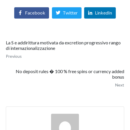
Facebook
Twitter
LinkedIn
La S e addirittura motivata da excretion progressivo rango
di internazionalizzazione
Previous
No deposit rules � 100 % free spins or currency added
bonus
Next