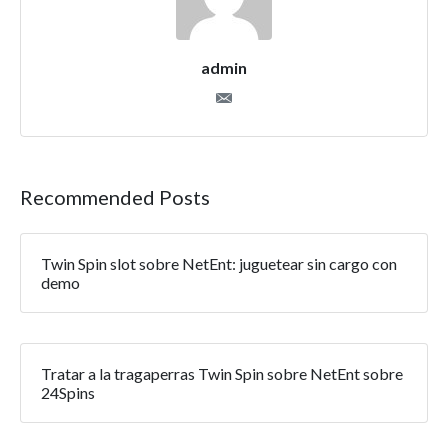
admin
Recommended Posts
Twin Spin slot sobre NetEnt: juguetear sin cargo con
demo
Tratar a la tragaperras Twin Spin sobre NetEnt sobre
24Spins