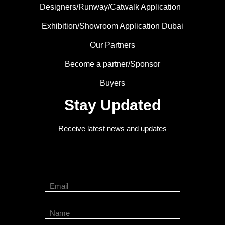
Designers/Runway/Catwalk Application
Exhibition/Showroom Application Dubai
Our Partners
Become a partner/Sponsor
Buyers
Stay Updated
Receive latest news and updates