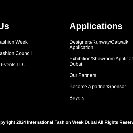
Us
Applications
 Fashion Week
Designers/Runway/Catwalk
Application
Fashion Council
Exhibition/Showroom Applicat
Dubai
 Events LLC
Our Partners
Become a partner/Sponsor
Buyers
pyright 2024 International Fashion Week Dubai All Rights Reser