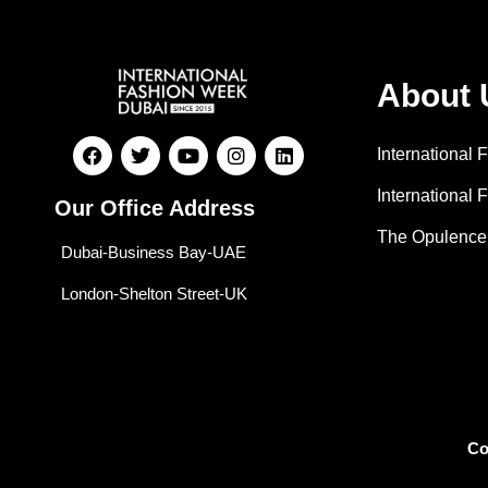
About 
International
International 
Our Office Address
The Opulence
Dubai-Business Bay-UAE
London-Shelton Street-UK
Co