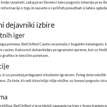
želijo bolje razumeti, zakaj prav Slovenci tako pogosto izberejo pr
e informacije o trgu in nasvete o različnih ponudbah si lahko ogled
 dejavniki izbire
tnih iger
jučnega pomena. BetOnRed Casino se ponaša z bogatim katalogom, k
lo live casino. Kakovost dobaviteljev programske opreme, kot so Ne
vo grafiko in tekočim potekom.
cije
 ki so posebej prilagojeni izkušenim igralcem. Poleg dobrodošlih 
o. Za tiste, ki radi izkoristijo višje vložke, so bonusi pogosto str
rma
grešljiva. BetOnRed si je pridobil zaupanje na trgu z licenciranjem 