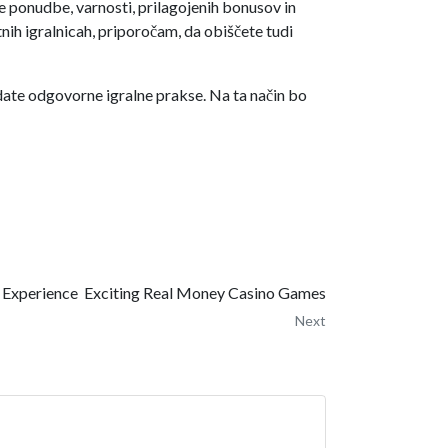
ke ponudbe, varnosti, prilagojenih bonusov in
nih igralnicah, priporočam, da obiščete tudi
ate odgovorne igralne prakse. Na ta način bo
 Experience  Exciting Real Money Casino Games
Next