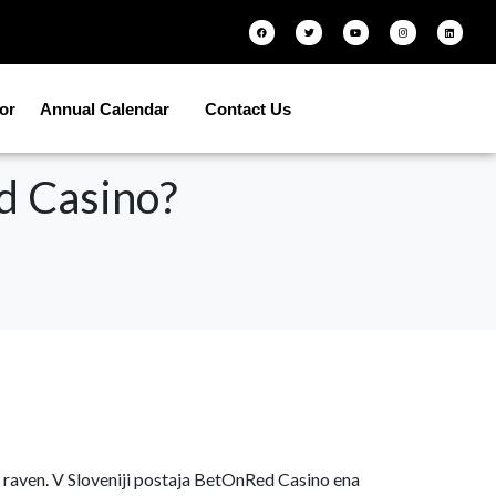
tor
Annual Calendar
Contact Us
ed Casino?
šjo raven. V Sloveniji postaja BetOnRed Casino ena