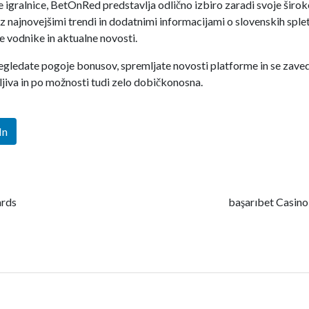
ne igralnice, BetOnRed predstavlja odlično izbiro zaradi svoje širo
z najnovejšimi trendi in dodatnimi informacijami o slovenskih splet
e vodnike in aktualne novosti.
gledate pogoje bonusov, spremljate novosti platforme in se zaved
jiva in po možnosti tudi zelo dobičkonosna.
In
ards
başarıbet Casino