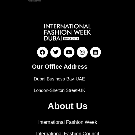
Our Office Address
Dubai-Business Bay-UAE
London-Shelton Street-UK
About Us
International Fashion Week
International Fashion Council