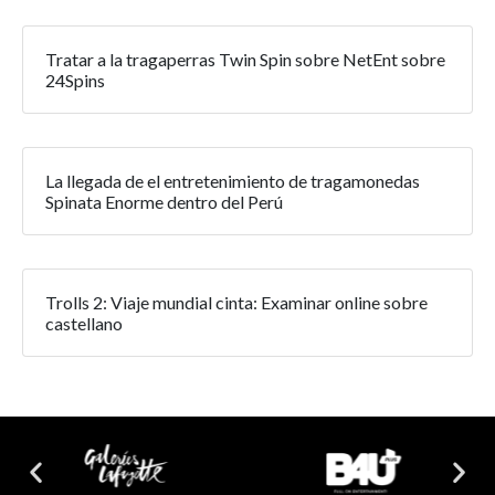
Tratar a la tragaperras Twin Spin sobre NetEnt sobre
24Spins
La llegada de el entretenimiento de tragamonedas
Spinata Enorme dentro del Perú
Trolls 2: Viaje mundial cinta: Examinar online sobre
castellano