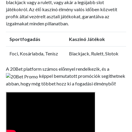
blackjack vagy a rulett, vagy akár a legújabb slot
játékokról. Az élő kaszinó élmény valós időben közvetít
profik által vezérelt asztali játékokat, garantálva az
izgalmakat minden pillanatban.
Sportfogadás
Kaszinó Játékok
Foci, Kosárlabda, Tenisz
Blackjack, Rulett, Slotok
A 20Bet platform számos előnnyel rendelkezik, és a
képpel bemutatott promóciók segíthetnek
abban, hogy még többet hozz ki a fogadási élményből!