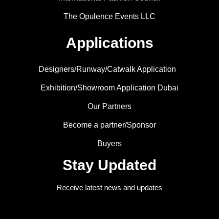
The Opulence Events LLC
Applications
Designers/Runway/Catwalk Application
Exhibition/Showroom Application Dubai
Our Partners
Become a partner/Sponsor
Buyers
Stay Updated
Receive latest news and updates