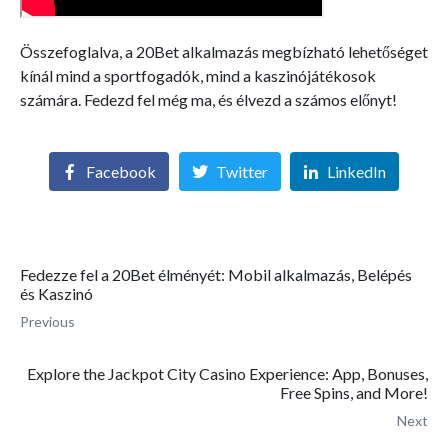
Összefoglalva, a 20Bet alkalmazás megbízható lehetőséget
kínál mind a sportfogadók, mind a kaszinójátékosok
számára. Fedezd fel még ma, és élvezd a számos előnyt!
Facebook
Twitter
LinkedIn
Fedezze fel a 20Bet élményét: Mobil alkalmazás, Belépés
és Kaszinó
Previous
Explore the Jackpot City Casino Experience: App, Bonuses,
Free Spins, and More!
Next