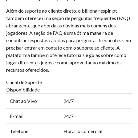
Além do suporte ao cliente direto, o billionairespin pt
também oferece uma seção de perguntas frequentes (FAQ)
abrangente, que aborda as dúvidas mais comuns dos
jogadores. A seção de FAQ é uma ótima maneira de
encontrar respostas rápidas para perguntas frequentes sem
precisar entrar em contato com o suporte ao cliente. A
plataforma também oferece tutoriais e guias sobre como
jogar diferentes jogos e como aproveitar ao máximo os
recursos oferecidos.
Canal de Suporte
Disponibilidade
Chat ao Vivo
24/7
E-mail
24/7
Telefone
Horário comercial