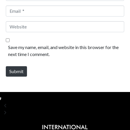
Email *
Website
Save my name, email, and website in this browser for the
next time I comment.
Submit