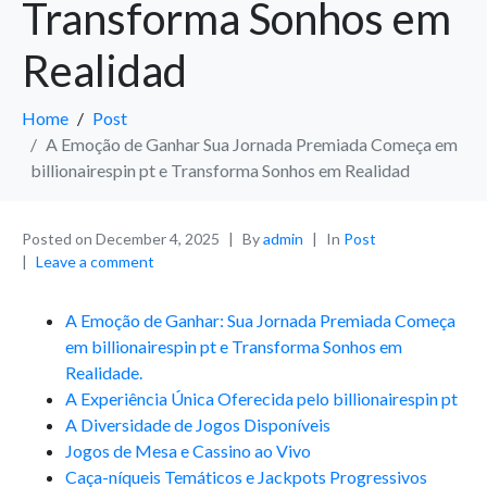
Transforma Sonhos em
Realidad
Home
Post
A Emoção de Ganhar Sua Jornada Premiada Começa em
billionairespin pt e Transforma Sonhos em Realidad
Posted on
December 4, 2025
By
admin
In
Post
Leave a comment
A Emoção de Ganhar: Sua Jornada Premiada Começa
em billionairespin pt e Transforma Sonhos em
Realidade.
A Experiência Única Oferecida pelo billionairespin pt
A Diversidade de Jogos Disponíveis
Jogos de Mesa e Cassino ao Vivo
Caça-níqueis Temáticos e Jackpots Progressivos