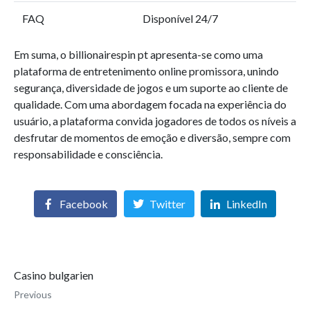
FAQ
Disponível 24/7
Em suma, o billionairespin pt apresenta-se como uma
plataforma de entretenimento online promissora, unindo
segurança, diversidade de jogos e um suporte ao cliente de
qualidade. Com uma abordagem focada na experiência do
usuário, a plataforma convida jogadores de todos os níveis a
desfrutar de momentos de emoção e diversão, sempre com
responsabilidade e consciência.
Facebook
Twitter
LinkedIn
Casino bulgarien
Previous