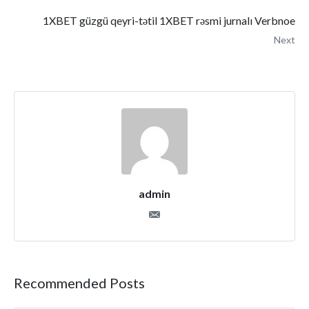
1XBET güzgü qeyri-tətil 1XBET rəsmi jurnalı Verbnoe
Next
admin
Recommended Posts