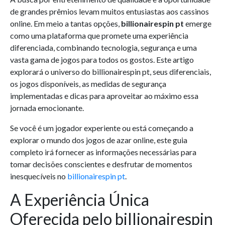
de grandes prêmios levam muitos entusiastas aos cassinos
online. Em meio a tantas opções,
billionairespin pt
emerge
como uma plataforma que promete uma experiência
diferenciada, combinando tecnologia, segurança e uma
vasta gama de jogos para todos os gostos. Este artigo
explorará o universo do billionairespin pt, seus diferenciais,
os jogos disponíveis, as medidas de segurança
implementadas e dicas para aproveitar ao máximo essa
jornada emocionante.
Se você é um jogador experiente ou está começando a
explorar o mundo dos jogos de azar online, este guia
completo irá fornecer as informações necessárias para
tomar decisões conscientes e desfrutar de momentos
inesquecíveis no
billionairespin pt
.
A Experiência Única
Oferecida pelo billionairespin