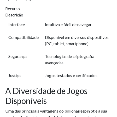
Recurso
Descrição
Interface
Intuitiva e fácil de navegar
Compatibilidade
Disponível em diversos dispositivos
(PC, tablet, smartphone)
Segurança
Tecnologias de criptografia
avançadas
Justiça
Jogos testados e certificados
A Diversidade de Jogos
Disponíveis
Uma das principais vantagens do billionairespin pt é a sua