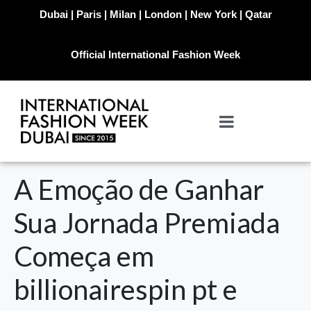
Dubai | Paris | Milan | London | New York | Qatar
Official International Fashion Week
A Emoção de Ganhar
Sua Jornada Premiada
Começa em
billionairespin pt e