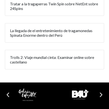
Tratar a la tragaperras Twin Spin sobre NetEnt sobre
24Spins
La llegada de el entretenimiento de tragamonedas
Spinata Enorme dentro del Perú
Trolls 2: Viaje mundial cinta: Examinar online sobre
castellano