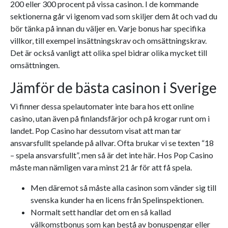
200 eller 300 procent på vissa casinon. I de kommande
sektionerna går vi igenom vad som skiljer dem åt och vad du
bör tänka på innan du väljer en. Varje bonus har specifika
villkor, till exempel insättningskrav och omsättningskrav.
Det är också vanligt att olika spel bidrar olika mycket till
omsättningen.
Jämför de bästa casinon i Sverige
Vi finner dessa spelautomater inte bara hos ett online
casino, utan även på finlandsfärjor och på krogar runt om i
landet. Pop Casino har dessutom visat att man tar
ansvarsfullt spelande på allvar. Ofta brukar vi se texten “18
– spela ansvarsfullt”, men så är det inte här. Hos Pop Casino
måste man nämligen vara minst 21 år för att få spela.
Men däremot så måste alla casinon som vänder sig till
svenska kunder ha en licens från Spelinspektionen.
Normalt sett handlar det om en så kallad
välkomstbonus som kan bestå av bonuspengar eller