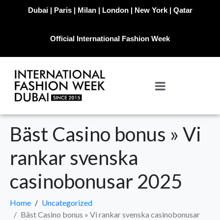
Dubai | Paris | Milan | London | New York | Qatar
Official International Fashion Week
Bäst Casino bonus » Vi
rankar svenska
casinobonusar 2025
Home
Uncategorized
Bäst Casino bonus » Vi rankar svenska casinobonusar