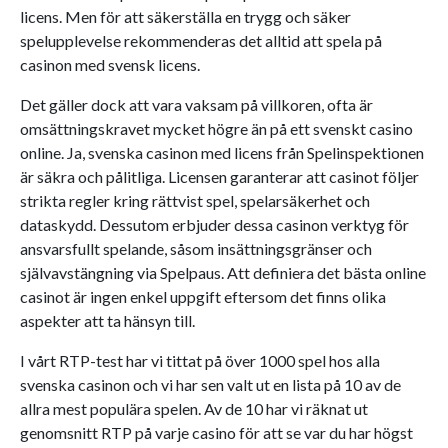
licens. Men för att säkerställa en trygg och säker
spelupplevelse rekommenderas det alltid att spela på
casinon med svensk licens.
Det gäller dock att vara vaksam på villkoren, ofta är
omsättningskravet mycket högre än på ett svenskt casino
online. Ja, svenska casinon med licens från Spelinspektionen
är säkra och pålitliga. Licensen garanterar att casinot följer
strikta regler kring rättvist spel, spelarsäkerhet och
dataskydd. Dessutom erbjuder dessa casinon verktyg för
ansvarsfullt spelande, såsom insättningsgränser och
självavstängning via Spelpaus. Att definiera det bästa online
casinot är ingen enkel uppgift eftersom det finns olika
aspekter att ta hänsyn till.
I vårt RTP-test har vi tittat på över 1000 spel hos alla
svenska casinon och vi har sen valt ut en lista på 10 av de
allra mest populära spelen. Av de 10 har vi räknat ut
genomsnitt RTP på varje casino för att se var du har högst