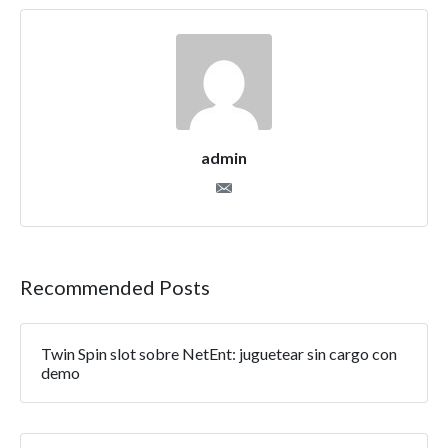
admin
Recommended Posts
Twin Spin slot sobre NetEnt: juguetear sin cargo con
demo