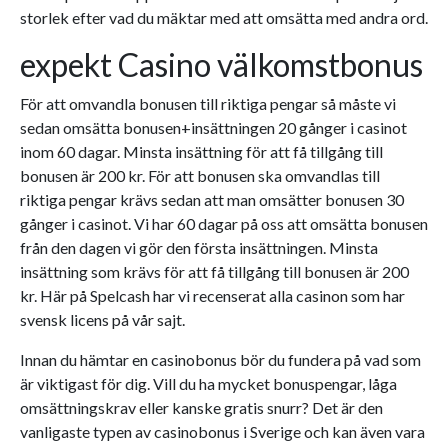
storlek efter vad du mäktar med att omsätta med andra ord.
expekt Casino välkomstbonus
För att omvandla bonusen till riktiga pengar så måste vi
sedan omsätta bonusen+insättningen 20 gånger i casinot
inom 60 dagar. Minsta insättning för att få tillgång till
bonusen är 200 kr. För att bonusen ska omvandlas till
riktiga pengar krävs sedan att man omsätter bonusen 30
gånger i casinot. Vi har 60 dagar på oss att omsätta bonusen
från den dagen vi gör den första insättningen. Minsta
insättning som krävs för att få tillgång till bonusen är 200
kr. Här på Spelcash har vi recenserat alla casinon som har
svensk licens på vår sajt.
Innan du hämtar en casinobonus bör du fundera på vad som
är viktigast för dig. Vill du ha mycket bonuspengar, låga
omsättningskrav eller kanske gratis snurr? Det är den
vanligaste typen av casinobonus i Sverige och kan även vara