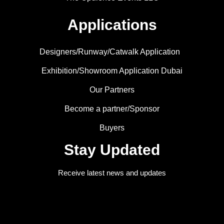
Applications
Designers/Runway/Catwalk Application
Exhibition/Showroom Application Dubai
Our Partners
Become a partner/Sponsor
Buyers
Stay Updated
Receive latest news and updates