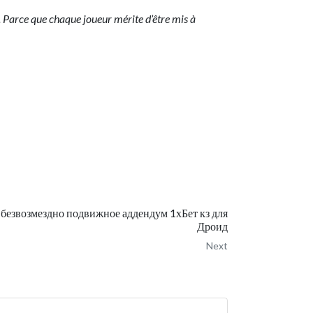
 Parce que chaque joueur mérite d’être mis à
d безвозмездно подвижное аддендум 1хБет кз для
Дроид
Next