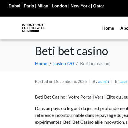
Dubai | Paris | Milan | London | New York | Qatar
Home
Abo
Beti bet casino
Home
casino770
Beti bet casino
Posted on
December 6, 2025
By
admin
In
casi
Beti Bet Casino : Votre Portail Vers l’Élite du Je
Dans un pays où le goût du jeu est profondément
référence incontournable dans le paysage du jeu 
expérimentés, Beti Bet Casino allie innovation, s