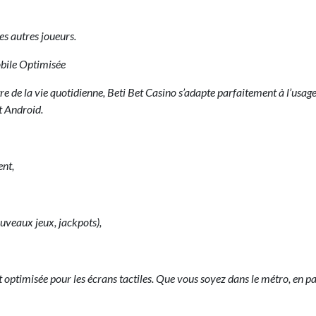
es autres joueurs.
bile Optimisée
de la vie quotidienne, Beti Bet Casino s’adapte parfaitement à l’usage m
t Android.
ent,
uveaux jeux, jackpots),
t optimisée pour les écrans tactiles. Que vous soyez dans le métro, en pa