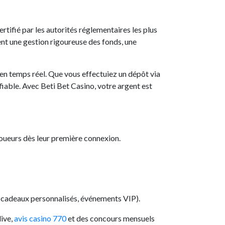
certifié par les autorités réglementaires les plus
t une gestion rigoureuse des fonds, une
en temps réel. Que vous effectuiez un dépôt via
fiable. Avec Beti Bet Casino, votre argent est
joueurs dès leur première connexion.
s, cadeaux personnalisés, événements VIP).
live,
avis casino 770
et des concours mensuels