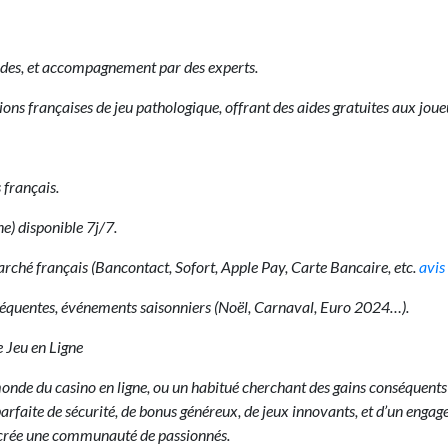
guides, et accompagnement par des experts.
ions françaises de jeu pathologique, offrant des aides gratuites aux joue
 français.
ne) disponible 7j/7.
ché français (Bancontact, Sofort, Apple Pay, Carte Bancaire, etc.
avis
fréquentes, événements saisonniers (Noël, Carnaval, Euro 2024…).
e Jeu en Ligne
nde du casino en ligne, ou un habitué cherchant des gains conséquents
rfaite de sécurité, de bonus généreux, de jeux innovants, et d’un engage
l crée une communauté de passionnés.