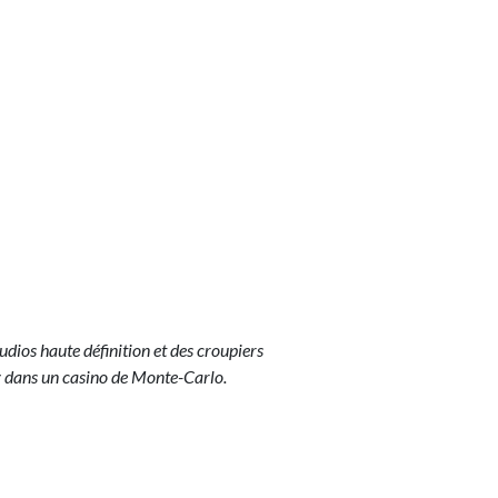
udios haute définition et des croupiers
ez dans un casino de Monte-Carlo.