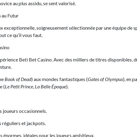
ovice au plus assidu, se sent valorisé.
n au Futur
x exceptionnelle, soigneusement sélectionnée par une équipe de spé
ut ce qu’il vous faut.
asino
xpérience Beti Bet Casino. Avec des milliers de titres disponibles,
nture.
mme
Book of Dead
) aux mondes fantastiques (
Gates of Olympus
), en p
e (
Le Petit Prince
,
La Belle Époque
).
es joueurs occasionnels.
s réguliers et jackpots.
s énormes, idéales pour les joueurs ambitieux.