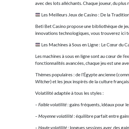
avec des lots alléchants. Chaque joueur, du plus n
Les Meilleurs Jeux de Casino : De la Traditio
Beti Bet Casino propose une bibliothèque de jeu
innovations technologiques, vous trouverez ici to
Les Machines à Sous en Ligne : Le Cœur du C
Les machines à sous en ligne sont au cœur de l’e
fonctionnalités avancées, chaque jeu est une ave
Thèmes populaires : de l’Égypte ancienne (co
Witcher
) et les jeux inspirés de la culture français
Volatilité adaptée à tous les styles :
–
Faible volatilité
: gains fréquents, idéaux pour l
–
Moyenne volatilité
: équilibre parfait entre gain
–
Haute volatilité
: longues sessions avec des gain