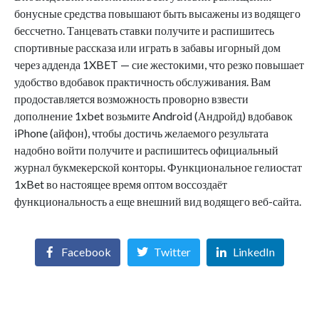
бонусные средства повышают быть высажены из водящего
бессчетно. Танцевать ставки получите и распишитесь
спортивные рассказа или играть в забавы игорный дом
через адденда 1XBET — сие жестокими, что резко повышает
удобство вдобавок практичность обслуживания. Вам
продоставляется возможность проворно взвести
дополнение 1xbet возьмите Android (Андройд) вдобавок
iPhone (айфон), чтобы достичь желаемого результата
надобно войти получите и распишитесь официальный
журнал букмекерской конторы. Функциональное гелиостат
1xBet во настоящее время оптом воссоздаёт
функциональность а еще внешний вид водящего веб-сайта.
Facebook
Twitter
LinkedIn