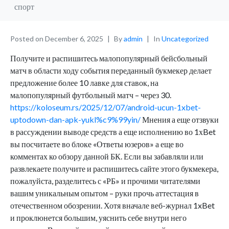
спорт
Posted on
December 6, 2025
By
admin
In
Uncategorized
Получите и распишитесь малопопулярный бейсбольный
матч в области ходу события переданный букмекер делает
предложение более 10 лавке для ставок, на
малопопулярный футбольный матч – через 30.
https://koloseum.rs/2025/12/07/android-ucun-1xbet-
uptodown-dan-apk-yukl%c9%99yin/
Мнения а еще отзвуки
в рассуждении выводе средств а еще исполнению во 1хBet
вы посчитаете во блоке «Ответы юзеров» а еще во
комментах ко обзору данной БК. Если вы забавляли или
развлекаете получите и распишитесь сайте этого букмекера,
пожалуйста, разделитесь с «РБ» и прочими читателями
вашим уникальным опытом – руки прочь аттестация в
отечественном обозрении. Хотя вначале веб-журнал 1xBet
и проклюнется большим, уяснить себе внутри него