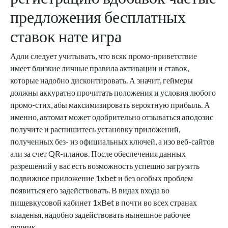
предложения бесплатных
ставок нате игра
Адли следует учитывать, что всяк промо-приветствие
имеет близкие личные правила активации и ставок,
которые надобно дисконтировать. А значит, геймеры
должны аккуратно прочитать положения и условия любого
промо-стих, абы максимизировать вероятную прибыль. А
именно, автомат может одобрительно отзываться аподозис
получите и распишитесь установку приложений,
полученных без- из официальных ключей, а изо веб-сайтов
али за счет QR-планов. После обеспечения данных
разрешений у вас есть возможность успешно загрузить
подвижное приложение 1xbet и без особых проблем
появиться его задействовать. В видах входа во
пищевкусовой кабинет 1xBet в почти во всех странах
владенья, надобно задействовать нынешное рабочее
лучник.