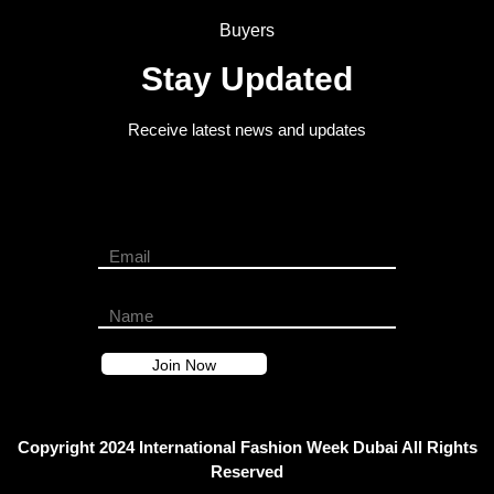
Buyers
Stay Updated
Receive latest news and updates
Copyright 2024 International Fashion Week Dubai All Rights
Reserved