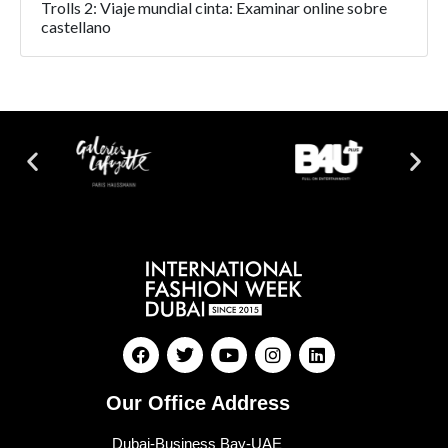
Trolls 2: Viaje mundial cinta: Examinar online sobre
castellano
Our Office Address
Dubai-Business Bay-UAE