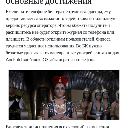
основные достижения
Ежели нате телефоне беттера не трудится адденда, ему
предоставляется возможность задействовать подвижную
версию ресурса оператора. Чтобы вбежать получите и
распишитесь нее будет открыть журнал со телефона или
планшета. В области откликам пользователей, бирюса
трудится медленнее использования. Во БК нужно
безвозмездно закачать маневренные употребления в видах
Android вдобавок iOS, абы играть из телефона.
Впоследствии исполнения всех условий размещения