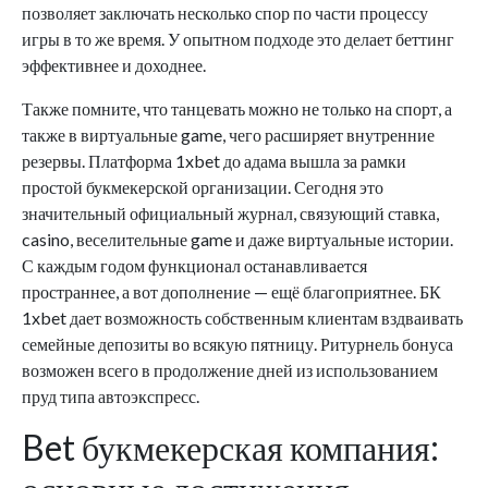
позволяет заключать несколько спор по части процессу
игры в то же время. У опытном подходе это делает беттинг
эффективнее и доходнее.
Также помните, что танцевать можно не только на спорт, а
также в виртуальные game, чего расширяет внутренние
резервы. Платформа 1xbet до адама вышла за рамки
простой букмекерской организации. Сегодня это
значительный официальный журнал, связующий ставка,
casino, веселительные game и даже виртуальные истории.
С каждым годом функционал останавливается
пространнее, а вот дополнение — ещё благоприятнее. БК
1xbet дает возможность собственным клиентам вздваивать
семейные депозиты во всякую пятницу. Ритурнель бонуса
возможен всего в продолжение дней из использованием
пруд типа автоэкспресс.
Bet букмекерская компания: