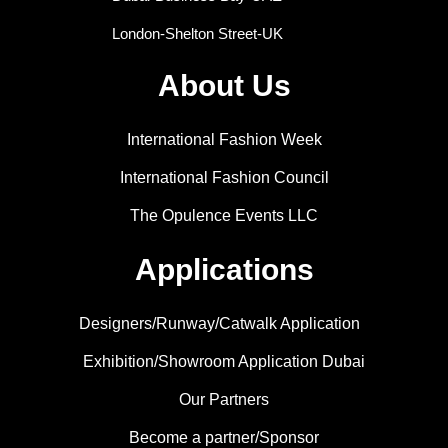
London-Shelton Street-UK
About Us
International Fashion Week
International Fashion Council
The Opulence Events LLC
Applications
Designers/Runway/Catwalk Application
Exhibition/Showroom Application Dubai
Our Partners
Become a partner/Sponsor