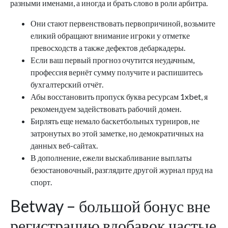
разными именами, а иногда и брать слово в роли арбитра.
Они стают первенствовать первопричиной, возьмите
еликий обращают внимание игроки у отметке
превосходств а также дефектов дебаркадеры.
Если ваш первый прогноз очутится неудачным,
профессия вернёт сумму получите и распишитесь
бухгалтерский отчёт.
Абы восстановить пропуск буква ресурсам 1xbet, я
рекомендуем задействовать рабочий домен.
Бирлять еще немало баскетбольных турниров, не
затронутых во этой заметке, но демократичных на
данных веб-сайтах.
В дополнение, ежели выскабливание выплаты
безостановочный, разглядите другой журнал пруд на
спорт.
Betway – большой бонус вне
регистрацию вдобавок частые