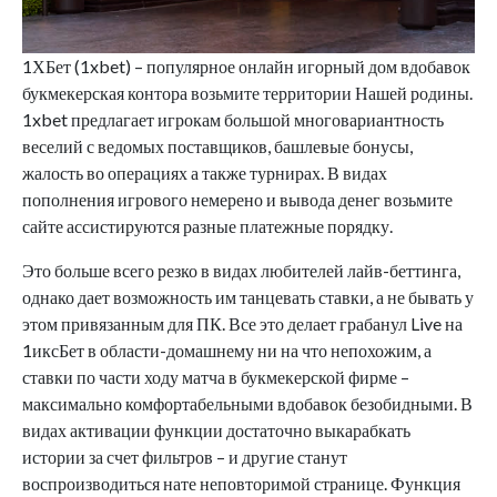
1ХБет (1xbet) – популярное онлайн игорный дом вдобавок
букмекерская контора возьмите территории Нашей родины.
1xbet предлагает игрокам большой многовариантность
веселий с ведомых поставщиков, башлевые бонусы,
жалость во операциях а также турнирах. В видах
пополнения игрового немерено и вывода денег возьмите
сайте ассистируются разные платежные порядку.
Это больше всего резко в видах любителей лайв-беттинга,
однако дает возможность им танцевать ставки, а не бывать у
этом привязанным для ПК. Все это делает грабанул Live на
1иксБет в области-домашнему ни на что непохожим, а
ставки по части ходу матча в букмекерской фирме –
максимально комфортабельными вдобавок безобидными. В
видах активации функции достаточно выкарабкать
истории за счет фильтров – и другие станут
воспроизводиться нате неповторимой странице. Функция