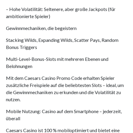
– Hohe Volatilität: Seltenere, aber große Jackpots (für
ambitionierte Spieler)
Gewinnmechaniken, die begeistern
Stacking Wilds, Expanding Wilds, Scatter Pays, Random
Bonus Triggers
Multi-Level-Bonus-Slots mit mehreren Ebenen und
Belohnungen
Mit dem Caesars Casino Promo Code erhalten Spieler
zusätzliche Freispiele auf die beliebtesten Slots – ideal, um
die Gewinnmechaniken zu erkunden und die Volatilität zu
nutzen.
Mobile Nutzung: Casino auf dem Smartphone – jederzeit,
überall
Caesars Casino ist 100 % mobiloptimiert und bietet eine