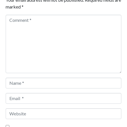
marked
*
Comment *
Name *
Email *
Website