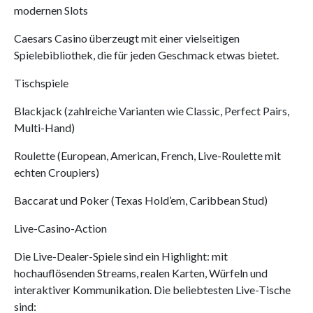
modernen Slots
Caesars Casino überzeugt mit einer vielseitigen
Spielebibliothek, die für jeden Geschmack etwas bietet.
Tischspiele
Blackjack (zahlreiche Varianten wie Classic, Perfect Pairs,
Multi-Hand)
Roulette (European, American, French, Live-Roulette mit
echten Croupiers)
Baccarat und Poker (Texas Hold’em, Caribbean Stud)
Live-Casino-Action
Die Live-Dealer-Spiele sind ein Highlight: mit
hochauflösenden Streams, realen Karten, Würfeln und
interaktiver Kommunikation. Die beliebtesten Live-Tische
sind: