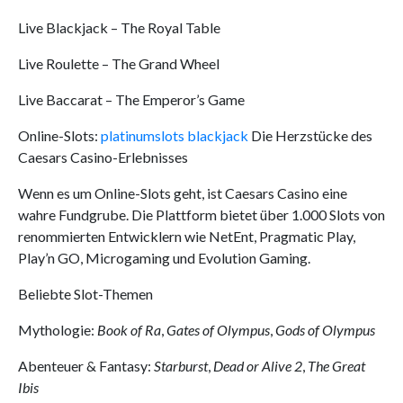
Live Blackjack – The Royal Table
Live Roulette – The Grand Wheel
Live Baccarat – The Emperor’s Game
Online-Slots:
platinumslots blackjack
Die Herzstücke des
Caesars Casino-Erlebnisses
Wenn es um Online-Slots geht, ist Caesars Casino eine
wahre Fundgrube. Die Plattform bietet über 1.000 Slots von
renommierten Entwicklern wie NetEnt, Pragmatic Play,
Play’n GO, Microgaming und Evolution Gaming.
Beliebte Slot-Themen
Mythologie:
Book of Ra
,
Gates of Olympus
,
Gods of Olympus
Abenteuer & Fantasy:
Starburst
,
Dead or Alive 2
,
The Great
Ibis