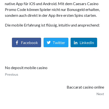
native App für iOS und Android. Mit dem Caesars Casino
Promo Code können Spieler nicht nur Bonusgeld erhalten,
sondern auch direkt in der App ihre ersten Spins starten.
Die mobile Erfahrung ist flüssig, intuitiv und ansprechend:
Facebook
Twitter
LinkedIn
No deposit mobile casino
Previous
Baccarat casino online
Next