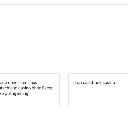
ino ohne lizenz aus
Top cashback casino
tschland casino ohne lizenz
25 pushgaming