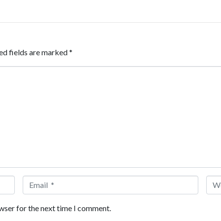
ed fields are marked
*
Email *
Web
wser for the next time I comment.