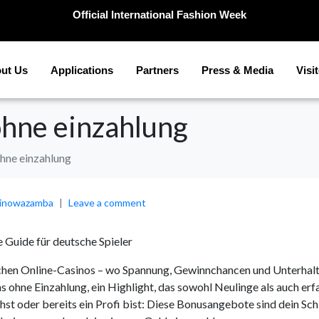
Official International Fashion Week
ut Us
Applications
Partners
Press & Media
Visi
ohne einzahlung
ohne einzahlung
sinowazamba
Leave a comment
 Guide für deutsche Spieler
hen Online-Casinos – wo Spannung, Gewinnchancen und Unterhalt
ns ohne Einzahlung, ein Highlight, das sowohl Neulinge als auch erf
hst oder bereits ein Profi bist: Diese Bonusangebote sind dein S