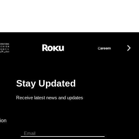
Stay Updated
Receive latest news and updates
ion