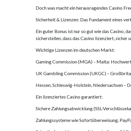
Doch was macht ein herausragendes Casino Free S
Sicherheit & Lizenzen: Das Fundament eines ve
Ein guter Bonus ist nur so gut wie das Casino, das
sicherstellen, dass das Casino lizenziert, sicher 
Wichtige Lizenzen im deutschen Markt:
Gaming Commission (MGA) – Malta: Hochwertige
UK Gambling Commission (UKGC) – Großbritan
Hessen, Schleswig-Holstein, Niedersachsen – D
Ein lizenziertes Casino garantiert:
Sichere Zahlungsabwicklung (SSL-Verschlüsselun
Zahlungssysteme wie Sofortüberweisung, PayPal, 