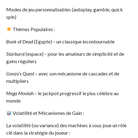
Modes de jeu personnalisables (autoplay, gamble, quick
spin)
Thèmes Populaires :
Book of Dead
(Egypte) – un classique incontournable
Starburst
(espace) – pour les amateurs de simplicité et de
gains réguliers
Gonzo’s Quest
– avec son mécanisme de cascades et de
multipliers
Mega Moolah
– le jackpot progressif le plus célèbre au
monde
Volatilité et Mécanismes de Gain :
La volatilité (ou variance) des machines à sous joue un rôle
clé dans la stratégie du joueur :