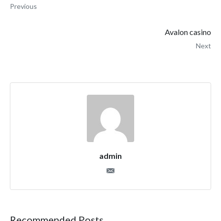
Previous
Avalon casino
Next
admin
Recommended Posts