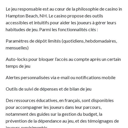
Le jeu responsable est au cœur de la philosophie de casino in
Hampton Beach, NH. Le casino propose des outils
accessibles et intuitifs pour aider les joueurs à gérer leurs
habitudes de jeu. Parmi les fonctionnalités clés :
Paramètres de dépôt limités (quotidiens, hebdomadaires,
mensuelles)
Auto-locks pour bloquer l’accès au compte après un certain
temps de jeu
Alertes personnalisées via e-mail ou notifications mobile
Outils de suivi de dépenses et de bilan de jeu
Des ressources éducatives, en français, sont disponibles
pour accompagner les joueurs dans leur parcours,
notamment des guides sur la gestion du budget, la
prévention de la dépendance au jeu, et des témoignages de
joueurs expérimentés.