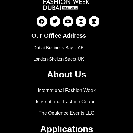
Our Office Address
Dubai-Business Bay-UAE
London-Shelton Street-UK
About Us
International Fashion Week
International Fashion Council
The Opulence Events LLC
Applications