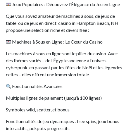
Jeux Populaires : Découvrez l’Élégance du Jeu en Ligne
Que vous soyez amateur de machines à sous, de jeux de
table, ou de jeux en direct, casino in Hampton Beach, NH
propose une sélection riche et diversifiée :
Machines à Sous en Ligne : Le Cœur du Casino
Les machines à sous en ligne sont le pilier du casino. Avec
des thèmes variés – de l’Égypte ancienne à l’univers
cyberpunk, en passant par les fêtes de Noël et les légendes
celtes – elles offrent une immersion totale.
Fonctionnalités Avancées :
Multiples lignes de paiement (jusqu’à 100 lignes)
Symboles wild, scatter, et bonus
Fonctionnalités de jeu dynamiques : free spins, jeux bonus
interactifs, jackpots progressifs