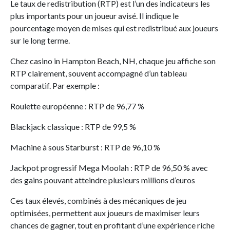
Le taux de redistribution (RTP) est l’un des indicateurs les
plus importants pour un joueur avisé. Il indique le
pourcentage moyen de mises qui est redistribué aux joueurs
sur le long terme.
Chez casino in Hampton Beach, NH, chaque jeu affiche son
RTP clairement, souvent accompagné d’un tableau
comparatif. Par exemple :
Roulette européenne : RTP de 96,77 %
Blackjack classique : RTP de 99,5 %
Machine à sous Starburst : RTP de 96,10 %
Jackpot progressif Mega Moolah : RTP de 96,50 % avec
des gains pouvant atteindre plusieurs millions d’euros
Ces taux élevés, combinés à des mécaniques de jeu
optimisées, permettent aux joueurs de maximiser leurs
chances de gagner, tout en profitant d’une expérience riche