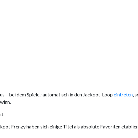
us – bei dem Spieleг automatisch in den Jackpot-Loop
eintreten
, 
ewinn.
at
kpot Frenzy haben sich einigе Titel als absolute Favoriten etablier