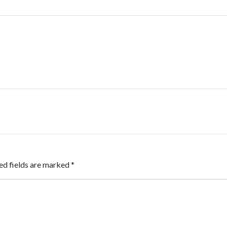
ed fields are marked
*