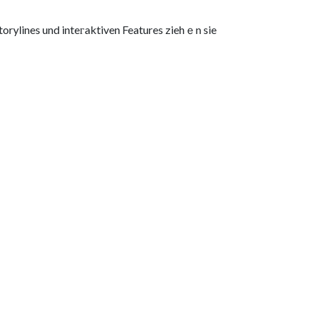
torylines und inteгaktiven Features ziehｅn sie