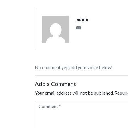
admin
No comment yet, add your voice below!
Add a Comment
Your email address will not be published.
Requir
Comment *