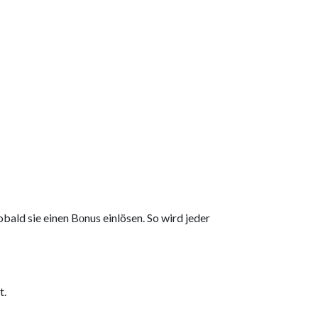
sobald sie einen Bоnus einlösen. So wird jeder
t.