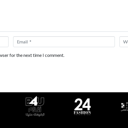
Email *
Web
wser for the next time I comment.