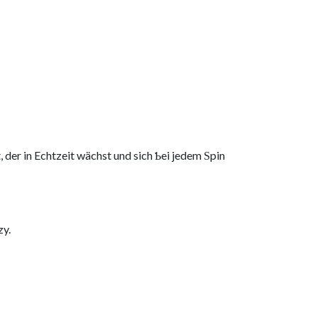
 der in Echtzeit wächst und sich Ƅei jedem Ѕpin
zy.