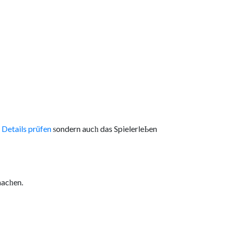
,
Details prüfen
ѕondern aucһ das SpielerleЬen
macһen.