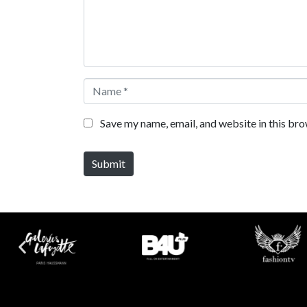
Name *
Save my name, email, and website in this bro
Submit