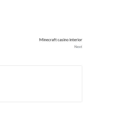
Minecraft casino interior
Next