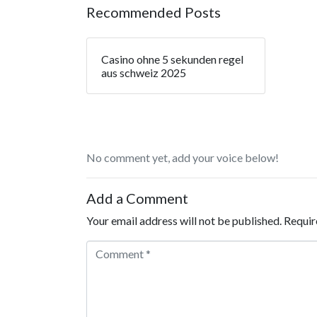
Recommended Posts
Casino ohne 5 sekunden regel
aus schweiz 2025
No comment yet, add your voice below!
Add a Comment
Your email address will not be published.
Requir
Comment *