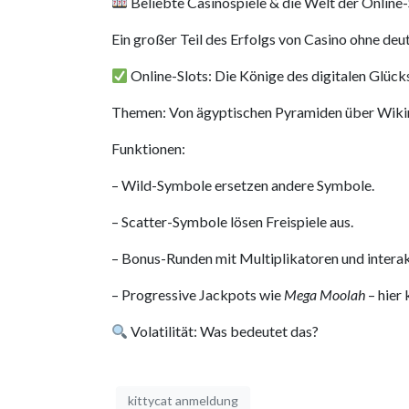
Beliebte Casinospiele & die Welt der Online-
Ein großer Teil des Erfolgs von Casino ohne deut
Online-Slots: Die Könige des digitalen Glück
Themen: Von ägyptischen Pyramiden über Wikin
Funktionen:
– Wild-Symbole ersetzen andere Symbole.
– Scatter-Symbole lösen Freispiele aus.
– Bonus-Runden mit Multiplikatoren und interak
– Progressive Jackpots wie
Mega Moolah
– hier 
Volatilität: Was bedeutet das?
kittycat anmeldung