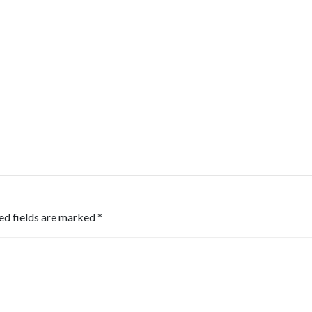
ed fields are marked
*