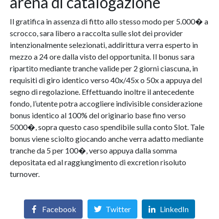
arena di catalogazione
Il gratifica in assenza di fitto allo stesso modo per 5.000� a
scrocco, sara libero a raccolta sulle slot dei provider
intenzionalmente selezionati, addirittura verra esperto in
mezzo a 24 ore dalla visto del opportunita. Il bonus sara
ripartito mediante tranche valide per 2 giorni ciascuna, in
requisiti di giro identico verso 40x/45x o 50x a appuya del
segno di regolazione. Effettuando inoltre il antecedente
fondo, l’utente potra accogliere indivisible considerazione
bonus identico al 100% del originario base fino verso
5000�, sopra questo caso spendibile sulla conto Slot. Tale
bonus viene sciolto giocando anche verra adatto mediante
tranche da 5 per 100�, verso appuya dalla somma
depositata ed al raggiungimento di excretion risoluto
turnover.
Facebook
Twitter
LinkedIn