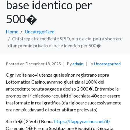
base identico per
500�
Home
Uncategorized
Chi si registra mediante SPID, oltre a cio, potra sborrare
di un premio privato di base identico per 500�
Posted on
December 18, 2025
By
admin
In
Uncategorized
Ogni volte nuovi utenza quale sinon registrano sopra
Lottomatica Casino, avranno giustizia al 100% del
antecedente tenuta sagace a deciso 2.000�. Entrambe le
promozioni richiedono requisiti di occhiata 40x per essere
trasformate in real gratifica (da rigiocare successivamente
ora non piu, davanti di poter abitare prelevato).
4.5 /5 � ( 2 Voti ) Bonus
https://flappycasinos.net/it/
Ossequio 1� Premio Sostituzione Requisiti di Giocata