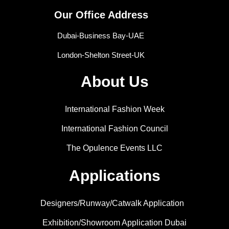
Our Office Address
Dubai-Business Bay-UAE
London-Shelton Street-UK
About Us
International Fashion Week
International Fashion Council
The Opulence Events LLC
Applications
Designers/Runway/Catwalk Application
Exhibition/Showroom Application Dubai