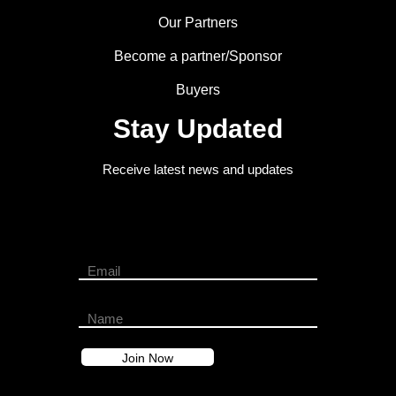
Our Partners
Become a partner/Sponsor
Buyers
Stay Updated
Receive latest news and updates