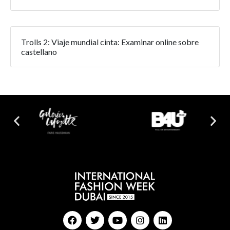
Trolls 2: Viaje mundial cinta: Examinar online sobre
castellano