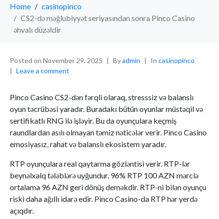
Home
casinopinco
CS2-də məğlubiyyət seriyasından sonra Pinco Casino
əhvalı düzəldir
Posted on
November 29, 2025
By
admin
In
casinopinco
Leave a comment
Pinco Casino CS2-dən fərqli olaraq, stresssiz və balanslı
oyun təcrübəsi yaradır. Buradakı bütün oyunlar müstəqil və
sertifikatlı RNG ilə işləyir. Bu da oyunçulara keçmiş
raundlardan asılı olmayan təmiz nəticələr verir. Pinco Casino
emosiyasız, rahat və balanslı ekosistem yaradır.
RTP oyunçulara real qaytarma gözləntisi verir. RTP-lər
beynəlxalq tələblərə uyğundur. 96% RTP 100 AZN mərclə
ortalama 96 AZN geri dönüş deməkdir. RTP-ni bilən oyunçu
riski daha ağıllı idarə edir. Pinco Casino-da RTP hər yerdə
açıqdır.