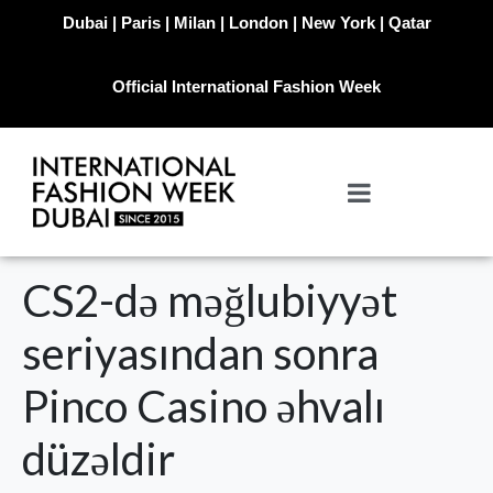
Dubai | Paris | Milan | London | New York | Qatar
Official International Fashion Week
CS2-də məğlubiyyət
seriyasından sonra
Pinco Casino əhvalı
düzəldir