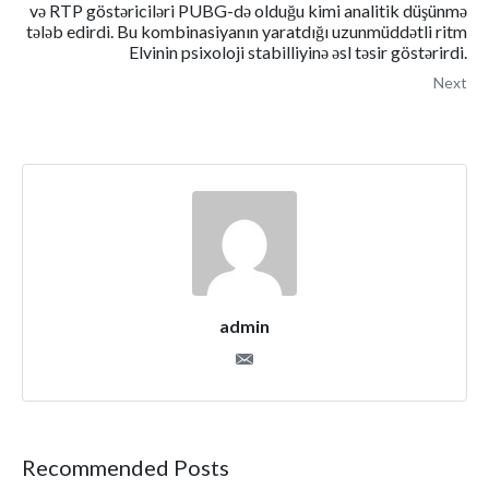
və RTP göstəriciləri PUBG-də olduğu kimi analitik düşünmə
tələb edirdi. Bu kombinasiyanın yaratdığı uzunmüddətli ritm
Elvinin psixoloji stabilliyinə əsl təsir göstərirdi.
Next
admin
Recommended Posts