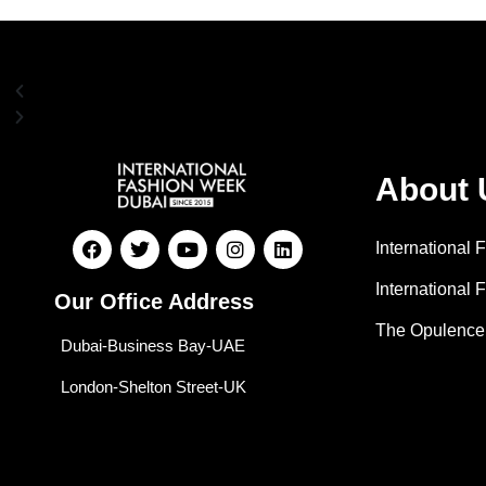
About 
International
International 
Our Office Address
The Opulence
Dubai-Business Bay-UAE
London-Shelton Street-UK