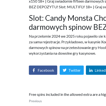
x150 18+ | Graj swiadomie fifteen darmowych 
BEZ DEPOZYTU! Slot: MULTIFLY 18+ | Graj s
Slot: Candy Monsta Cho
darmowych spinow B
Na przelomie 2024 we 2025 roku pojawilo sie ki
za sama rejestracje. Przykladowo, w kasynie Xon
darmowych spinow na przetestowanie gry Hook t
wykorzystania na dowolne gry kasynowe.
Facebook
Twitter
Linked
Free spins included in the allowed extra are a 
Previous