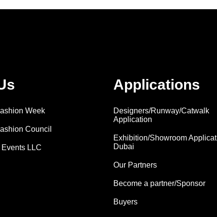
Us
Applications
 Fashion Week
Designers/Runway/Catwalk
Application
Fashion Council
Exhibition/Showroom Applicat
Dubai
 Events LLC
Our Partners
Become a partner/Sponsor
Buyers