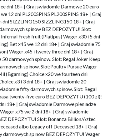
ree dni 18+ | Graj swiadomie Darmowe 20 euro
x5 we 12 dni PL200SPINS PL200SPINS 18+ | Graj
n dni SIZZLING150 SIZZLING150 18+ | Graj
50 darmowych spinow BEZ DEPOZYTU! Slot:
ernal Fresh fruit (Platipus) Wager x30 i 5 dni
g) Bet x45 we 12 dni 18+ | Graj swiadomie 75
) Wager x45 i twenty three dni 18+ | Graj
 50 darmowych spinow. Slot: Regal Joker Keep
d darmowych spinow. Slot:Poultry Pursue Wager
l (Bgaming) Choice x20 we fourteen dni
ice x3 i 3 dni 18+ | Graj swiadomie 20
iadomie fifty darmowych spinow. Slot: Regal
a kasa twenty-five euro BEZ DEPOZYTU (100 zl)!
dni 18+ | Graj swiadomie Darmowe pieniadze
Wager x75 we 2 dni 18+ | Graj swiadomie
 BEZ DEPOZYTU! Slot: Bonanza Billion/Aztec
eceased albo Legacy off Deceased 18+ | Graj
e fifty darmowych spinow BEZ DEPOZYTU! Wager