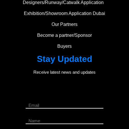
Designers/Runway/Catwalk Application
Exhibition/Showroom Application Dubai
Our Partners
Become a partner/Sponsor
Buyers
Stay Updated
Receive latest news and updates