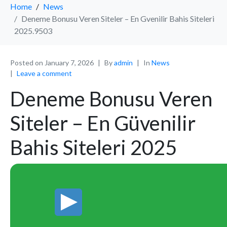
Home
News
Deneme Bonusu Veren Siteler – En Gvenilir Bahis Siteleri
2025.9503
Posted on
January 7, 2026
By
admin
In
News
Leave a comment
Deneme Bonusu Veren
Siteler – En Güvenilir
Bahis Siteleri 2025