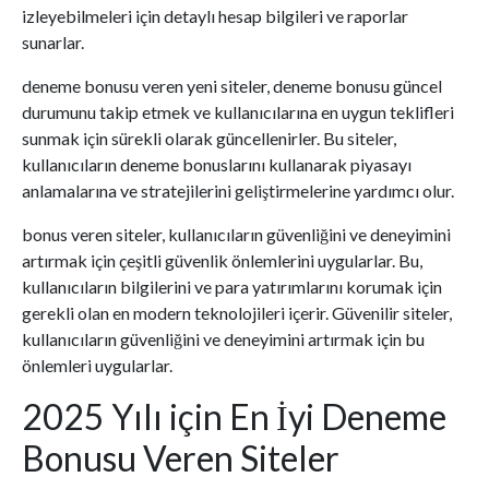
izleyebilmeleri için detaylı hesap bilgileri ve raporlar
sunarlar.
deneme bonusu veren yeni siteler, deneme bonusu güncel
durumunu takip etmek ve kullanıcılarına en uygun teklifleri
sunmak için sürekli olarak güncellenirler. Bu siteler,
kullanıcıların deneme bonuslarını kullanarak piyasayı
anlamalarına ve stratejilerini geliştirmelerine yardımcı olur.
bonus veren siteler, kullanıcıların güvenliğini ve deneyimini
artırmak için çeşitli güvenlik önlemlerini uygularlar. Bu,
kullanıcıların bilgilerini ve para yatırımlarını korumak için
gerekli olan en modern teknolojileri içerir. Güvenilir siteler,
kullanıcıların güvenliğini ve deneyimini artırmak için bu
önlemleri uygularlar.
2025 Yılı için En İyi Deneme
Bonusu Veren Siteler