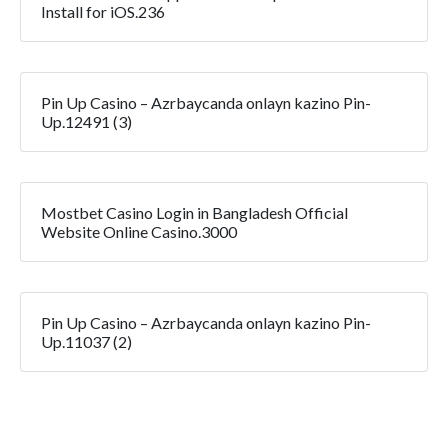
Install for iOS.236
Pin Up Casino – Azrbaycanda onlayn kazino Pin-
Up.12491 (3)
Mostbet Casino Login in Bangladesh Official
Website Online Casino.3000
Pin Up Casino – Azrbaycanda onlayn kazino Pin-
Up.11037 (2)