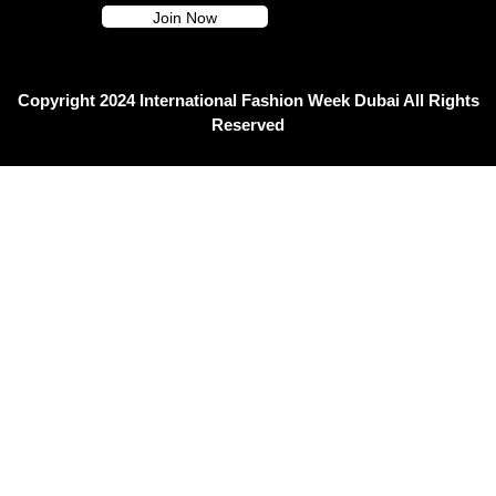
Copyright 2024 International Fashion Week Dubai All Rights
Reserved