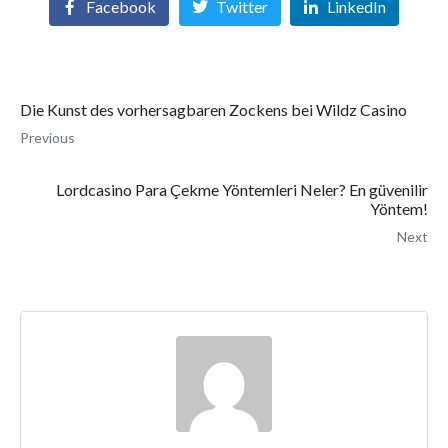
Facebook
Twitter
LinkedIn
Die Kunst des vorhersagbaren Zockens bei Wildz Casino
Previous
Lordcasino Para Çekme Yöntemleri Neler? En güvenilir
Yöntem!
Next