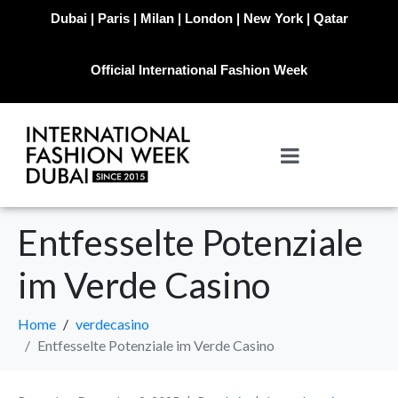
Dubai | Paris | Milan | London | New York | Qatar
Official International Fashion Week
Entfesselte Potenziale
im Verde Casino
Home
verdecasino
Entfesselte Potenziale im Verde Casino