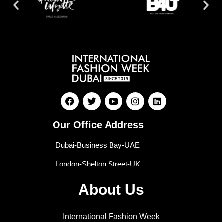
Our Office Address
Dubai-Business Bay-UAE
London-Shelton Street-UK
About Us
International Fashion Week