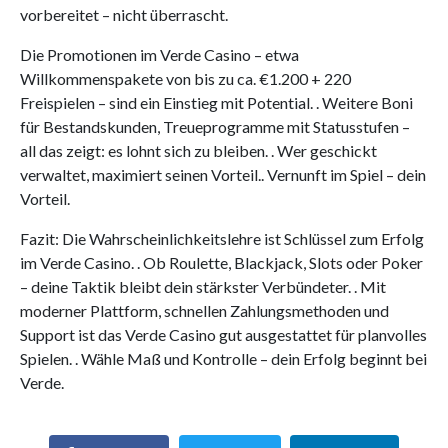
vorbereitet – nicht überrascht.
Die Promotionen im Verde Casino – etwa
Willkommenspakete von bis zu ca. €1.200 + 220
Freispielen – sind ein Einstieg mit Potential. . Weitere Boni
für Bestandskunden, Treueprogramme mit Statusstufen –
all das zeigt: es lohnt sich zu bleiben. . Wer geschickt
verwaltet, maximiert seinen Vorteil.. Vernunft im Spiel – dein
Vorteil.
Fazit: Die Wahrscheinlichkeitslehre ist Schlüssel zum Erfolg
im Verde Casino. . Ob Roulette, Blackjack, Slots oder Poker
– deine Taktik bleibt dein stärkster Verbündeter. . Mit
moderner Plattform, schnellen Zahlungsmethoden und
Support ist das Verde Casino gut ausgestattet für planvolles
Spielen. . Wähle Maß und Kontrolle – dein Erfolg beginnt bei
Verde.