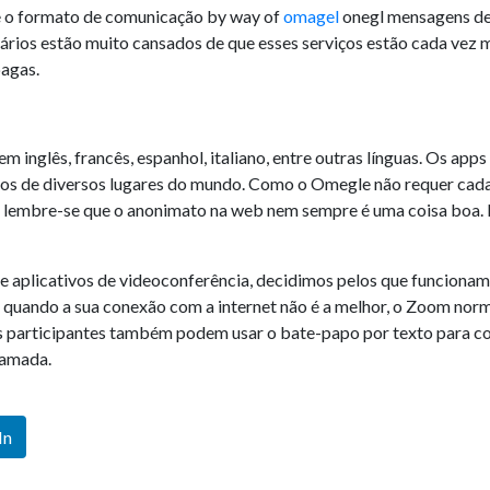
be o formato de comunicação by way of
omagel
onegl mensagens de 
suários estão muito cansados de que esses serviços estão cada vez
pagas.
em inglês, francês, espanhol, italiano, entre outras línguas. Os a
igos de diversos lugares do mundo. Como o Omegle não requer cada
r, lembre-se que o anonimato na web nem sempre é uma coisa boa. 
de aplicativos de videoconferência, decidimos pelos que funcion
 quando a sua conexão com a internet não é a melhor, o Zoom no
Os participantes também podem usar o bate-papo por texto para c
hamada.
In