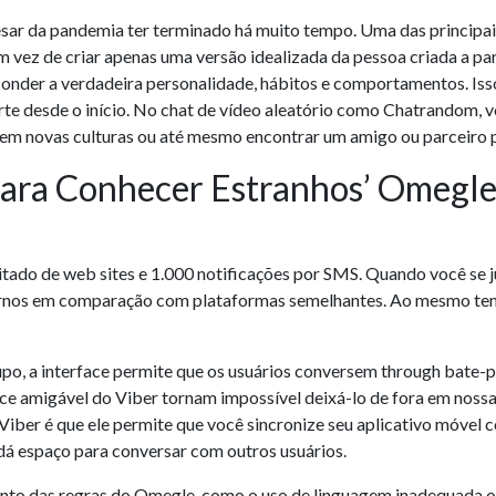
esar da pandemia ter terminado há muito tempo. Uma das principai
 vez de criar apenas uma versão idealizada da pessoa criada a par
sconder a verdadeira personalidade, hábitos e comportamentos. Is
rte desde o início. No chat de vídeo aleatório como Chatrandom, v
 em novas culturas ou até mesmo encontrar um amigo ou parceiro p
‘para Conhecer Estranhos’ Omegl
tado de web sites e 1.000 notificações por SMS. Quando você se ju
nos em comparação com plataformas semelhantes. Ao mesmo tempo,
o, a interface permite que os usuários conversem through bate-p
ace amigável do Viber tornam impossível deixá-lo de fora em nossa
 Viber é que ele permite que você sincronize seu aplicativo móvel
dá espaço para conversar com outros usuários.
o das regras do Omegle, como o uso de linguagem inadequada ou 