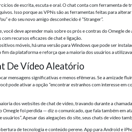
rcícios de escrita, escuta e oral. O chat conta com ferramenta de 
ivos. Isso porque as VPNs são as ferramentas feitas para alterar 
ou” e do seu novo amigo desconhecido é “Stranger”.
ne, você deve aprender mais sobre os prós e contras do Omegle de
 com recursos eficazes de chat e ligação.
sitivos móveis, há uma versão para Windows que pode ser instala
im da plataforma e reforça que a maioria dos usuários a utilizava
t De Vídeo Aleatório
car mensagens significativas e menos efêmeras. Se a amizade fluir
você pode ativar a opção “encontrar estranhos com interesse em co
aioria dos websites de chat de vídeo, travando durante a chamada
 Omegle foi perdida — diz o comunicado, que fala também em ata
usuários”. Apesar das alegações do site, seus chats de vídeo ta
obertura de tecnologia e conteúdo perene. App para Android e iPhon