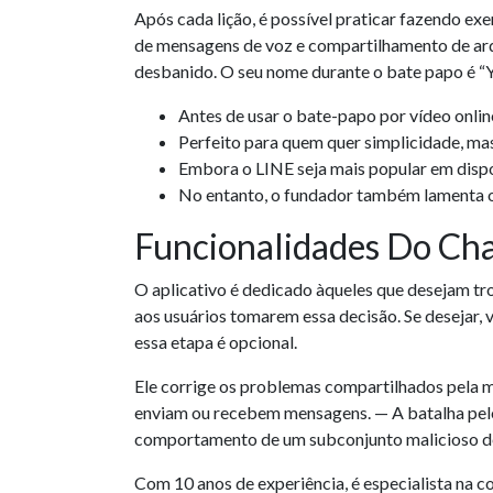
Após cada lição, é possível praticar fazendo exe
de mensagens de voz e compartilhamento de arqu
desbanido. O seu nome durante o bate papo é “Y
Antes de usar o bate-papo por vídeo onli
Perfeito para quem quer simplicidade, mas
Embora o LINE seja mais popular em dispo
No entanto, o fundador também lamenta o f
Funcionalidades Do Cha
O aplicativo é dedicado àqueles que desejam tro
aos usuários tomarem essa decisão. Se desejar, 
essa etapa é opcional.
Ele corrige os problemas compartilhados pela m
enviam ou recebem mensagens. — A batalha pelo
comportamento de um subconjunto malicioso de 
Com 10 anos de experiência, é especialista na c