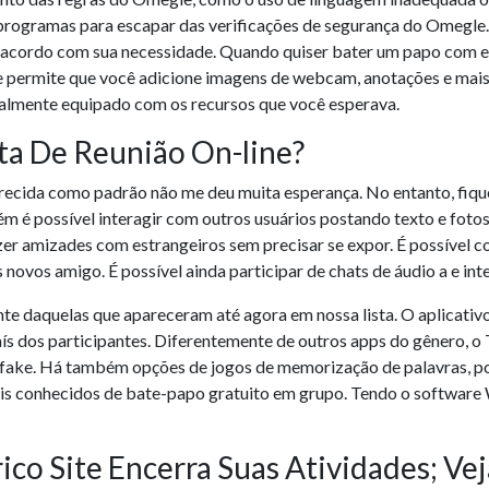
programas para escapar das verificações de segurança do Omegle.
e acordo com sua necessidade. Quando quiser bater um papo com e
le permite que você adicione imagens de webcam, anotações e mai
almente equipado com os recursos que você esperava.
ta De Reunião On-line?
ecida como padrão não me deu muita esperança. No entanto, fiqu
 é possível interagir com outros usuários postando texto e foto
zer amizades com estrangeiros sem precisar se expor. É possível
s novos amigo. É possível ainda participar de chats de áudio a e i
 daquelas que apareceram até agora em nossa lista. O aplicativo 
aís dos participantes. Diferentemente de outros apps do gênero, o 
fake. Há também opções de jogos de memorização de palavras, pod
is conhecidos de bate-papo gratuito em grupo. Tendo o software
co Site Encerra Suas Atividades; Vej