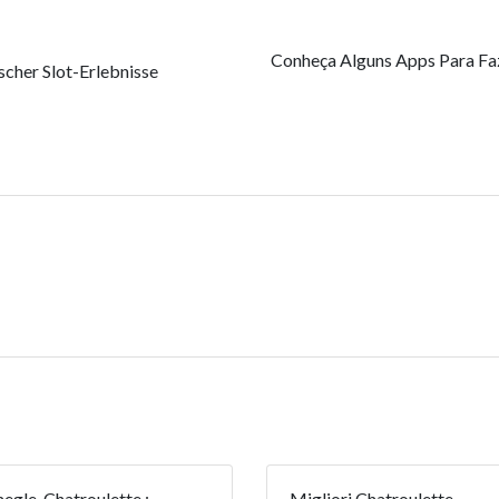
Conheça Alguns Apps Para Fa
scher Slot-Erlebnisse
gle, Chatroulette :
Migliori Chatroulette