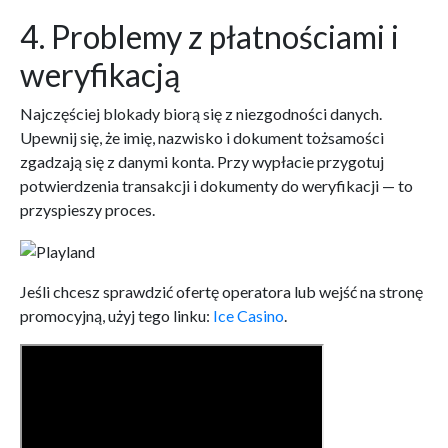
4. Problemy z płatnościami i
weryfikacją
Najczęściej blokady biorą się z niezgodności danych.
Upewnij się, że imię, nazwisko i dokument tożsamości
zgadzają się z danymi konta. Przy wypłacie przygotuj
potwierdzenia transakcji i dokumenty do weryfikacji — to
przyspieszy proces.
Jeśli chcesz sprawdzić ofertę operatora lub wejść na stronę
promocyjną, użyj tego linku:
Ice Casino
.