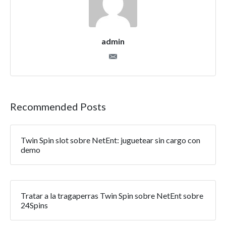
admin
Recommended Posts
Twin Spin slot sobre NetEnt: juguetear sin cargo con
demo
Tratar a la tragaperras Twin Spin sobre NetEnt sobre
24Spins