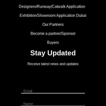
Designers/Runway/Catwalk Application
Exhibition/Showroom Application Dubai
Our Partners
Become a partner/Sponsor
Buyers
Stay Updated
Receive latest news and updates