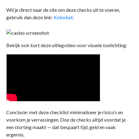
Wil je direct naar de site om deze checks uit te voeren,
gebruik dan deze link:
Kokobet
.
Bekijk ook kort deze uitlegvideo voor visuele toelichting:
Conclusie: met deze checklist minimaliseer je risico’s en
voorkom je verrassingen. Doe de checks altijd voordat je
een storting maakt — dat bespaart tijd, geld en vaak
ergernis.