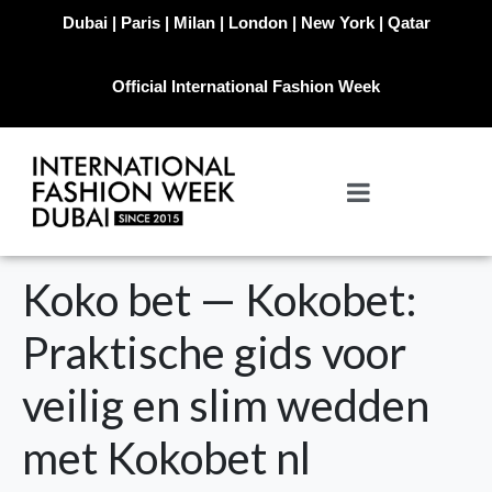
Dubai | Paris | Milan | London | New York | Qatar
Official International Fashion Week
Koko bet — Kokobet:
Praktische gids voor
veilig en slim wedden
met Kokobet nl