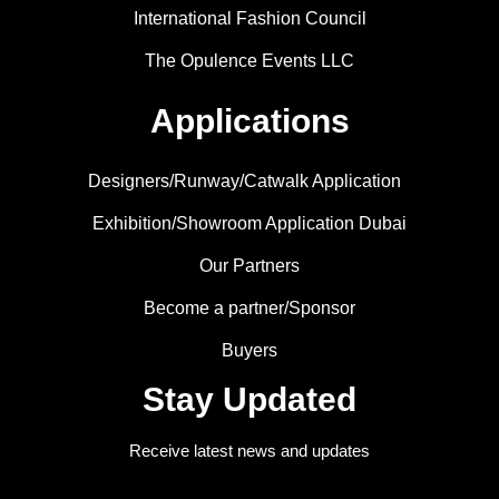
International Fashion Council
The Opulence Events LLC
Applications
Designers/Runway/Catwalk Application
Exhibition/Showroom Application Dubai
Our Partners
Become a partner/Sponsor
Buyers
Stay Updated
Receive latest news and updates