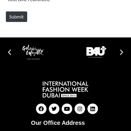
Submit
Our Office Address