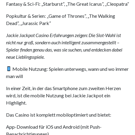
Fantasy & Sci-Fi: „Starburst”, „The Great Icarus”, „Cleopatra”
Popkultur & Serien: „Game of Thrones”, „The Walking
Dead”, „Jurasѕic Park”
Jackie Jackpot Casino Erfahrungen zeigen: Die Slot-Wahl ist
nicht nur groß, sondern auch intelligent zusammengestellt –
Spieler finden genau das, was sie suchen, und entdecken dabei
neue Lieblingsspiele.
Mobile Nutzung: Spielen unterwegs, wann und wo immer
man will
In einer Zeit, in der das Smartphone zum zweiten Herzen
wird, ist die mobile Nutzung bei Jackie Jackpot ein
Highlight.
Das Casino ist komplett mobiloptimiert und bietet:
App-Download für iOS und Android (mit Push-
Benachrichtigungen)