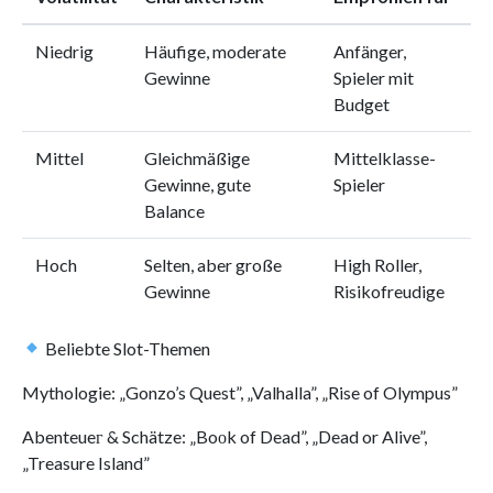
Niedrig
Häufige, moderate
Anfänger,
Gewinne
Spieler mit
Budget
Mittel
Gleichmäßige
Mittelklasse-
Gewinne, gute
Spieler
Balance
Hoch
Selten, aber große
High Roller,
Gewinne
Risikofreudige
Beliebte Slot-Themen
Mythologie: „Gonzo’s Quest”, „Valhalla”, „Rise of Olympus”
Abenteueг & Schätze: „Boоk of Dead”, „Dead or Alive”,
„Treasure Island”