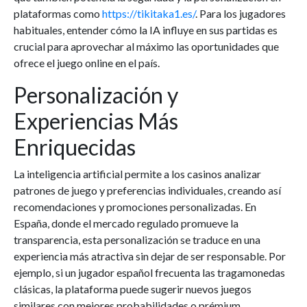
plataformas como
https://tikitaka1.es/
. Para los jugadores
habituales, entender cómo la IA influye en sus partidas es
crucial para aprovechar al máximo las oportunidades que
ofrece el juego online en el país.
Personalización y
Experiencias Más
Enriquecidas
La inteligencia artificial permite a los casinos analizar
patrones de juego y preferencias individuales, creando así
recomendaciones y promociones personalizadas. En
España, donde el mercado regulado promueve la
transparencia, esta personalización se traduce en una
experiencia más atractiva sin dejar de ser responsable. Por
ejemplo, si un jugador español frecuenta las tragamonedas
clásicas, la plataforma puede sugerir nuevos juegos
similares con mejores probabilidades o prémium,