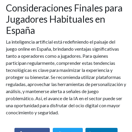
Consideraciones Finales para
Jugadores Habituales en
España
La inteligencia artificial está redefiniendo el paisaje del
juego online en España, brindando ventajas significativas
tanto a operadores como a jugadores. Para quienes
participan regularmente, comprender estas tendencias
tecnológicas es clave para maximizar la experiencia y
proteger su bienestar. Se recomienda utilizar plataformas
reguladas, aprovechar las herramientas de personalización y
análisis, y mantenerse alerta a señales de juego
problemático. Así, el avance de la IA en el sector puede ser
una oportunidad para disfrutar del ocio digital con mayor
conocimiento y seguridad.