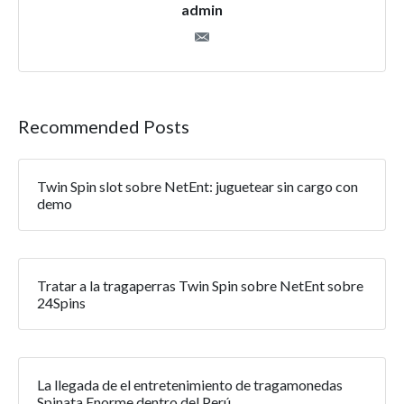
admin
Recommended Posts
Twin Spin slot sobre NetEnt: juguetear sin cargo con
demo
Tratar a la tragaperras Twin Spin sobre NetEnt sobre
24Spins
La llegada de el entretenimiento de tragamonedas
Spinata Enorme dentro del Perú