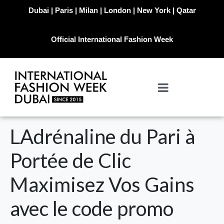
Dubai | Paris | Milan | London | New York | Qatar
Official International Fashion Week
LAdrénaline du Pari à
Portée de Clic
Maximisez Vos Gains
avec le code promo