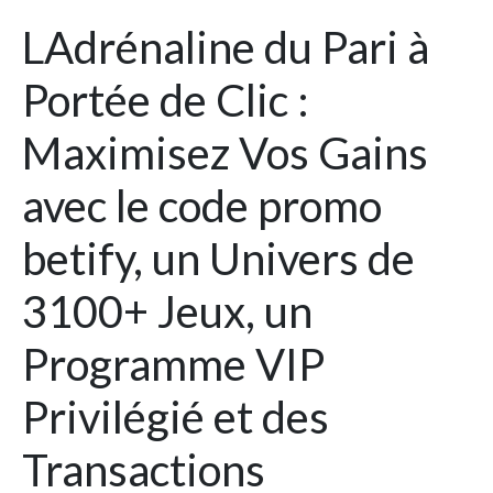
LAdrénaline du Pari à
Portée de Clic :
Maximisez Vos Gains
avec le code promo
betify, un Univers de
3100+ Jeux, un
Programme VIP
Privilégié et des
Transactions