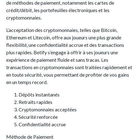
de méthodes de paiement, notamment les cartes de
crédit/débit, les portefeuilles électroniques et les
cryptomonnaies.
L’acceptation des cryptomonnaies, telles que Bitcoin,
Ethereum et Litecoin, offre aux joueurs une plus grande
flexibilité, une confidentialité accrue et des transactions
plus rapides. Betify s’engage à offrir à ses joueurs une
expérience de paiement fluide et sans tracas. Les
transactions en cryptomonnaies sont traitées rapidement et
en toute sécurité, vous permettant de profiter de vos gains
en un temps record.
Dépôts instantanés
Retraits rapides
Cryptomonnaies acceptées
Sécurité renforcée
Confidentialité accrue
Méthode de Paiement