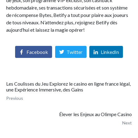
de jeux, son programme VIP exclusif, son cashback
hebdomadaire, ses transactions sécurisées et son système
de récompense Bytes, Betify a tout pour plaire aux joueurs
de tous niveaux. N’attendez plus, rejoignez Betify dès
aujourd’hui et laissez la magie opérer!
Facebook
Twitter
LinkedIn
Les Coulisses du Jeu Explorez le casino en ligne france légal,
une Expérience Immersive, des Gains
Previous
Élever les Enjeux au Olimpe Casino
Next