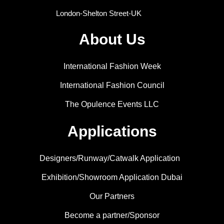
London-Shelton Street-UK
About Us
International Fashion Week
International Fashion Council
The Opulence Events LLC
Applications
Designers/Runway/Catwalk Application
Exhibition/Showroom Application Dubai
Our Partners
Become a partner/Sponsor