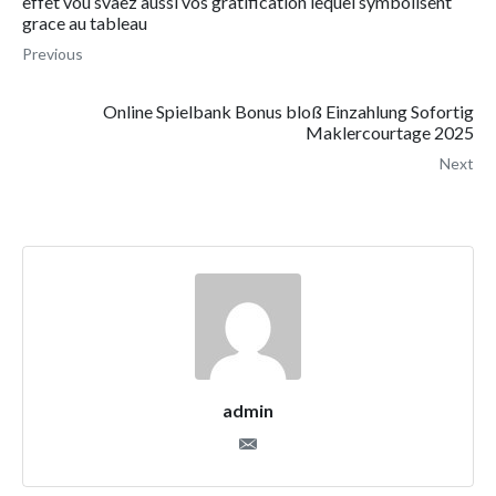
effet vou svaez aussi vos gratification lequel symbolisent
grace au tableau
Previous
Online Spielbank Bonus bloß Einzahlung Sofortig
Maklercourtage 2025
Next
admin