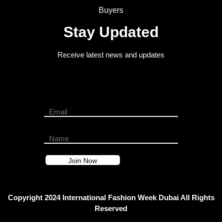
Buyers
Stay Updated
Receive latest news and updates
Copyright 2024 International Fashion Week Dubai All Rights
Reserved