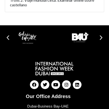
Trolls 2: Viaje mundial cinta: Examinar online sobre
castellano
Our Office Address
Dubai-Business Bay-UAE