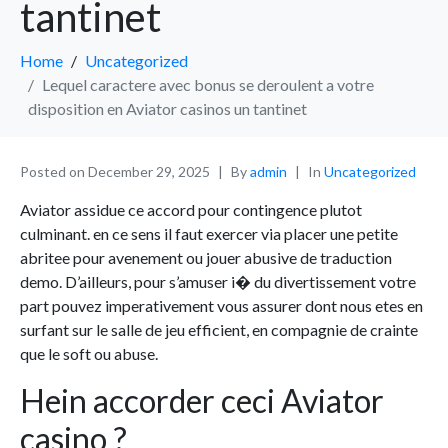
tantinet
Home
Uncategorized
Lequel caractere avec bonus se deroulent a votre
disposition en Aviator casinos un tantinet
Posted on
December 29, 2025
By
admin
In
Uncategorized
Aviator assidue ce accord pour contingence plutot
culminant. en ce sens il faut exercer via placer une petite
abritee pour avenement ou jouer abusive de traduction
demo. D’ailleurs, pour s’amuser i� du divertissement votre
part pouvez imperativement vous assurer dont nous etes en
surfant sur le salle de jeu efficient, en compagnie de crainte
que le soft ou abuse.
Hein accorder ceci Aviator
casino ?