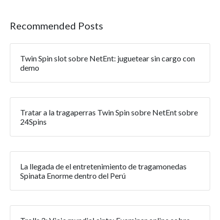
Recommended Posts
Twin Spin slot sobre NetEnt: juguetear sin cargo con
demo
Tratar a la tragaperras Twin Spin sobre NetEnt sobre
24Spins
La llegada de el entretenimiento de tragamonedas
Spinata Enorme dentro del Perú