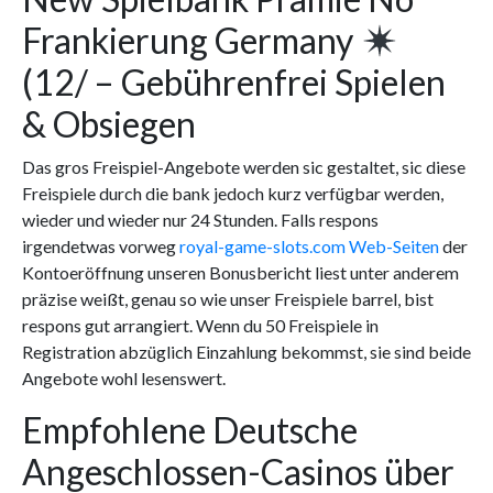
Frankierung Germany
(12/ – Gebührenfrei Spielen
& Obsiegen
Das gros Freispiel-Angebote werden sic gestaltet, sic diese
Freispiele durch die bank jedoch kurz verfügbar werden,
wieder und wieder nur 24 Stunden. Falls respons
irgendetwas vorweg
royal-game-slots.com Web-Seiten
der
Kontoeröffnung unseren Bonusbericht liest unter anderem
präzise weißt, genau so wie unser Freispiele barrel, bist
respons gut arrangiert. Wenn du 50 Freispiele in
Registration abzüglich Einzahlung bekommst, sie sind beide
Angebote wohl lesenswert.
Empfohlene Deutsche
Angeschlossen-Casinos über