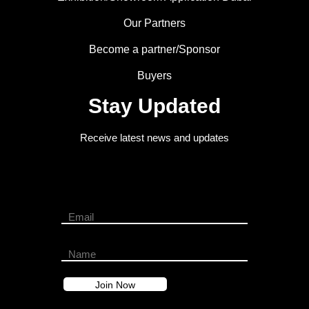
Our Partners
Become a partner/Sponsor
Buyers
Stay Updated
Receive latest news and updates