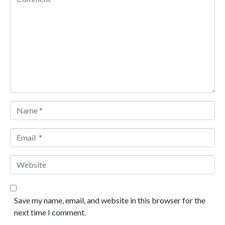
Name *
Email *
Website
Save my name, email, and website in this browser for the
next time I comment.