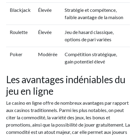
Blackjack
Élevée
Stratégie et compétence,
faible avantage de la maison
Roulette
Élevée
Jeu de hasard classique,
options de pari variées
Poker
Modérée
Compétition stratégique,
gain potentiel élevé
Les avantages indéniables du
jeu en ligne
Le casino en ligne offre de nombreux avantages par rapport
aux casinos traditionnels. Parmi les plus notables, on peut
citer la commodité, la variété des jeux, les bonus et
promotions, ainsi que la possibilité de jouer gratuitement. La
commodité est un atout majeur, car elle permet aux joueurs