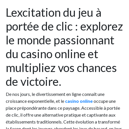
Lexcitation du jeu à
portée de clic : explorez
le monde passionnant
du casino online et
multipliez vos chances
de victoire.
De nos jours, le divertissement en ligne connaît une
croissance exponentielle, et le
casino online
occupe une
place prépondérante dans ce paysage. Accessible à portée
de clic, il offre une alternative pratique et captivante aux
établissements traditionnels. Cette évolution a transformé
la façon dont les joueurs abordent les jeux de hasard, en leur