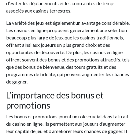
d’éviter les déplacements et les contraintes de temps
associés aux casinos terrestres.
La variété des jeux est également un avantage considérable.
Les casinos en ligne proposent généralement une sélection
beaucoup plus large de jeux que les casinos traditionnels,
offrant ainsi aux joueurs un plus grand choix et des
opportunités de découverte. De plus, les casinos en ligne
offrent souvent des bonus et des promotions attractifs, tels
que des bonus de bienvenue, des tours gratuits et des
programmes de fidélité, qui peuvent augmenter les chances
de gagner.
L’importance des bonus et
promotions
Les bonus et promotions jouent un rôle crucial dans l’attrait
du casino en ligne. Ils permettent aux joueurs d’augmenter
leur capital de jeu et d’améliorer leurs chances de gagner. Il