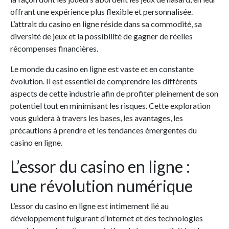
offrant une expérience plus flexible et personnalisée.
L’attrait du casino en ligne réside dans sa commodité, sa
diversité de jeux et la possibilité de gagner de réelles
récompenses financières.
Le monde du casino en ligne est vaste et en constante
évolution. Il est essentiel de comprendre les différents
aspects de cette industrie afin de profiter pleinement de son
potentiel tout en minimisant les risques. Cette exploration
vous guidera à travers les bases, les avantages, les
précautions à prendre et les tendances émergentes du
casino en ligne.
L’essor du casino en ligne :
une révolution numérique
L’essor du casino en ligne est intimement lié au
développement fulgurant d’internet et des technologies