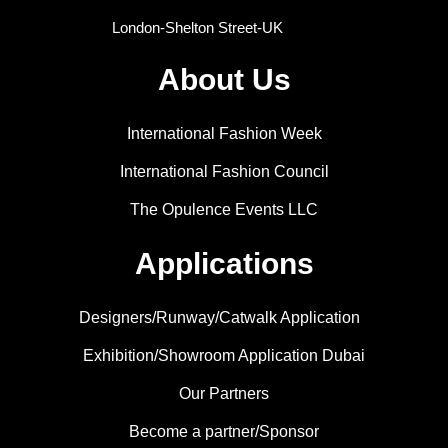
London-Shelton Street-UK
About Us
International Fashion Week
International Fashion Council
The Opulence Events LLC
Applications
Designers/Runway/Catwalk Application
Exhibition/Showroom Application Dubai
Our Partners
Become a partner/Sponsor