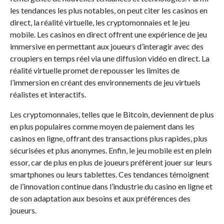
les tendances les plus notables, on peut citer les casinos en
direct, la réalité virtuelle, les cryptomonnaies et le jeu
mobile. Les casinos en direct offrent une expérience de jeu
immersive en permettant aux joueurs d’interagir avec des
croupiers en temps réel via une diffusion vidéo en direct. La
réalité virtuelle promet de repousser les limites de
l’immersion en créant des environnements de jeu virtuels
réalistes et interactifs.
Les cryptomonnaies, telles que le Bitcoin, deviennent de plus
en plus populaires comme moyen de paiement dans les
casinos en ligne, offrant des transactions plus rapides, plus
sécurisées et plus anonymes. Enfin, le jeu mobile est en plein
essor, car de plus en plus de joueurs préfèrent jouer sur leurs
smartphones ou leurs tablettes. Ces tendances témoignent
de l’innovation continue dans l’industrie du casino en ligne et
de son adaptation aux besoins et aux préférences des
joueurs.