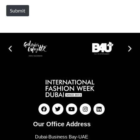
Submit
Our Office Address
Dubai-Business Bay-UAE