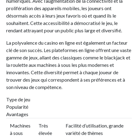
numériques. Avec l’augmentation de la connectivité et la
prolifération des appareils mobiles, les joueurs ont
désormais accès à leurs jeux favoris où et quand ils le
souhaitent. Cette accessibilité a démocratisé le jeu, le
rendant attrayant pour un public plus large et diversifié.
La polyvalence du casino en ligne est également un facteur
clé de son succès. Les plateformes en ligne offrent une vaste
gamme de jeux, allant des classiques comme le blackjack et
la roulette aux machines à sous les plus modernes et
innovantes. Cette diversité permet à chaque joueur de
trouver des jeux qui correspondent à ses préférences et à
son niveau de compétence.
Type de jeu
Popularité
Avantages
Machines
Très
Facilité d’utilisation, grande
à sous
élevée
variété de thèmes