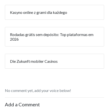
Kasyno online z grami dla każdego
Rodadas grátis sem depósito: Top plataformas em
2026
Die Zukunft mobiler Casinos
No comment yet, add your voice below!
Add a Comment