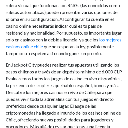
ruleta virtual que funcionan con RNGs (las conocidas como
ruletas automáticas) pueden presentar varias opciones de
idioma en su configuración. Al configurar tu cuenta en el
casino online necesitarás indicar cuál es tu país de
residencia y nacionalidad. Por supuesto, es importante jugar
solo en casinos con la debida licencia, ya que los
los mejores
casinos online chile
que no respetan la ley, posiblemente
tampoco te respeten a ti cuando ganes un premio.
En Jackpot City puedes realizar tus apuestas utilizando los
pesos chilenos a través de un depósito mínimo de 6.000 CLP.
Evaluaremos todos los juegos de casino en vivo disponibles,
la presencia de crupieres que hablen español, bonos y más.
Descubre los mejores casinos en vivo de Chile para que
puedas vivir toda la adrenalina con tus juegos en directo
preferidos desde cualquier lugar. El auge de las
criptomonedas ha llegado al mundo de los casinos online de
Chile, ofreciendo nuevas posibilidades para jugadores y
operadores. Más allá de revisar que tenga una licencia