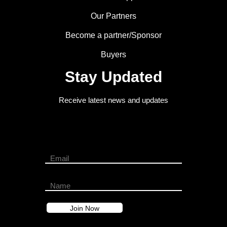
Our Partners
Become a partner/Sponsor
Buyers
Stay Updated
Receive latest news and updates