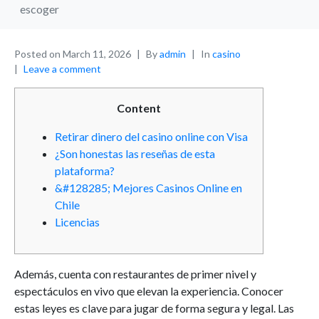
escoger
Posted on
March 11, 2026
By
admin
In
casino
Leave a comment
Content
Retirar dinero del casino online con Visa
¿Son honestas las reseñas de esta
plataforma?
&#128285; Mejores Casinos Online en
Chile
Licencias
Además, cuenta con restaurantes de primer nivel y
espectáculos en vivo que elevan la experiencia. Conocer
estas leyes es clave para jugar de forma segura y legal. Las