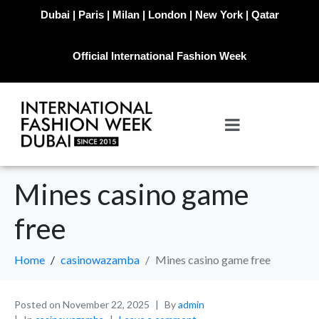
Dubai | Paris | Milan | London | New York | Qatar
Official International Fashion Week
Mines casino game
free
Home
casinowazamba
Mines casino game free
Posted on
November 22, 2025
By
admin