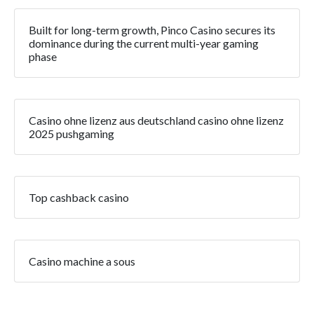
Built for long-term growth, Pinco Casino secures its
dominance during the current multi-year gaming
phase
Casino ohne lizenz aus deutschland casino ohne lizenz
2025 pushgaming
Top cashback casino
Casino machine a sous