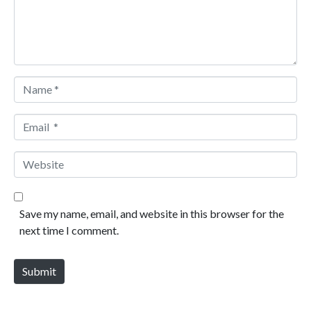
Name *
Email *
Website
Save my name, email, and website in this browser for the
next time I comment.
Submit