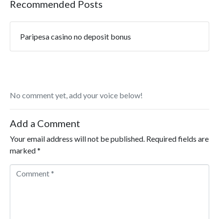
Recommended Posts
Paripesa casino no deposit bonus
No comment yet, add your voice below!
Add a Comment
Your email address will not be published.
Required fields are
marked
*
Comment *