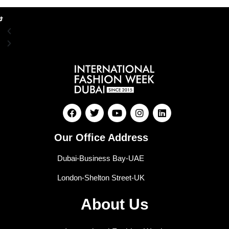
Our Office Address
Dubai-Business Bay-UAE
London-Shelton Street-UK
About Us