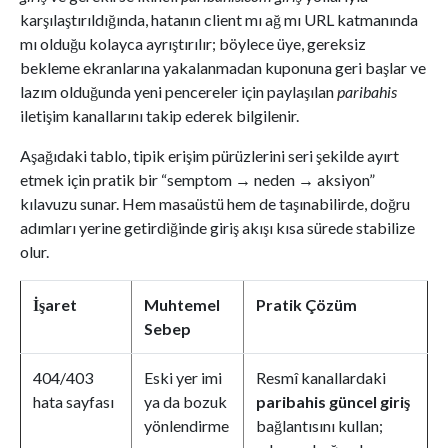
karşılaştırıldığında, hatanın client mı ağ mı URL katmanında
mı olduğu kolayca ayrıştırılır; böylece üye, gereksiz
bekleme ekranlarına yakalanmadan kuponuna geri başlar ve
lazım olduğunda yeni pencereler için paylaşılan
paribahis
iletişim kanallarını takip ederek bilgilenir.
Aşağıdaki tablo, tipik erişim pürüzlerini seri şekilde ayırt
etmek için pratik bir “semptom → neden → aksiyon”
kılavuzu sunar. Hem masaüstü hem de taşınabilirde, doğru
adımları yerine getirdiğinde giriş akışı kısa sürede stabilize
olur.
İşaret
Muhtemel
Pratik Çözüm
Sebep
404/403
Eski yer imi
Resmî kanallardaki
hata sayfası
ya da bozuk
paribahis güncel giriş
yönlendirme
bağlantısını kullan;