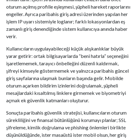
oturum açılmış profille eşleşmesi, şüpheli hareket raporlarını
engeller. Ayrıca paribahis giriş adresi üzerinden yapılan her
işlem IP uyarı sistemiyle loglanır; farklı lokasyonlardan eş
zamanlı giriş denendiğinde sistem kullanıcıya anında haber
verir.
Kullanıcıların uygulayabileceği küçük alışkanlıklar büyük
yarar getirir: ortak bilgisayarlarda “beni hatırla” seçeneğini
işaretlememek, tarayıcı önbelleğini düzenli kaldırmak,
şifreyi kimseyle göstermemek ve yalnızca paribahis güncel
giriş sayfalarına ulaşmak bunların başında gelir. Mobilde
oturum açarken bildirim izinlerini doğrulamak, şüpheli
mesajlardaki kısaltılmış linklere girmemek ve biyometriyi
açmak ek güvenlik katmanları oluşturur.
Sonuçta paribahis güvenlik stratejisi, kullanıcıların oturum
sürekliliğini ve finansal bütünlüğünü korumayı planlar; SSL
şifreleme, kimlik doğrulama ve phishing önlemleri birlikte
düşünüldüğünde, ister masaüstü ister mobil olsun, her giriş