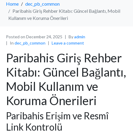
Home
dec_pb_common
Paribahis Giriş Rehber Kitabı: Güncel Bağlantı, Mobil
Kullanım ve Koruma Önerileri
Posted on
December 24, 2025
By
admin
In
dec_pb_common
Leave a comment
Paribahis Giriş Rehber
Kitabı: Güncel Bağlantı,
Mobil Kullanım ve
Koruma Önerileri
Paribahis Erişim ve Resmî
Link Kontrolü