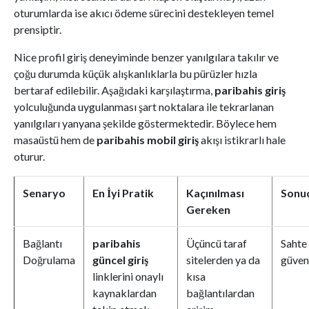
oturumlarda ise akıcı ödeme sürecini destekleyen temel
prensiptir.
Nice profil giriş deneyiminde benzer yanılgılara takılır ve
çoğu durumda küçük alışkanlıklarla bu pürüzler hızla
bertaraf edilebilir. Aşağıdaki karşılaştırma,
paribahis giriş
yolculuğunda uygulanması şart noktalara ile tekrarlanan
yanılgıları yanyana şekilde göstermektedir. Böylece hem
masaüstü hem de
paribahis mobil giriş
akışı istikrarlı hale
oturur.
Senaryo
En İyi Pratik
Kaçınılması
Sonu
Gereken
Bağlantı
paribahis
Üçüncü taraf
Sahte 
Doğrulama
güncel giriş
sitelerden ya da
güvenl
linklerini onaylı
kısa
kaynaklardan
bağlantılardan