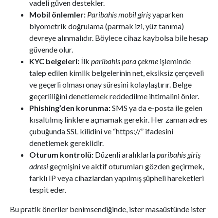
vadeli güven destekler.
Mobil önlemler:
Paribahis mobil giriş
yaparken
biyometrik doğrulama (parmak izi, yüz tanıma)
devreye alınmalıdır. Böylece cihaz kaybolsa bile hesap
güvende olur.
KYC belgeleri:
İlk
paribahis para çekme
işleminde
talep edilen kimlik belgelerinin net, eksiksiz çerçeveli
ve geçerli olması onay süresini kolaylaştırır. Belge
geçerliliğini denetlemek reddedilme ihtimalini önler.
Phishing’den korunma:
SMS ya da e-posta ile gelen
kısaltılmış linklere açmamak gerekir. Her zaman adres
çubuğunda SSL kilidini ve “https://” ifadesini
denetlemek gereklidir.
Oturum kontrolü:
Düzenli aralıklarla
paribahis giriş
adresi
geçmişini ve aktif oturumları gözden geçirmek,
farklı IP veya cihazlardan yapılmış şüpheli hareketleri
tespit eder.
Bu pratik öneriler benimsendiğinde, ister masaüstünde ister