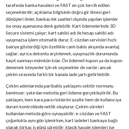
tarafında banka havalesi ve FAST en çok tercih edilen
seçeneklerdir; açıklama bilgisinin doğru gir ilmesi geri
dönüşleri önler, bankacılık saatleri dışında yapılan işlemler
ise onay aşamasına denk gelebilir. Kart ödemelerinde 3D
Secure sistemi çalışır; kart sahibi adı ile hesap sahibi adı
uyuşmazsa işlem otomatik durur. E-cüzdan servisleri hızlı
bakiye gösterdiği için özellikle canlı bahis akışında avantaj
sağlar; ayrıca dekontu arşivlemek, uyuşmazlık durumunda
kayıt sunmayı mümkün kılar. Ön ödemeli kupon ya da kupon
denemek isteyenler için ek seçenekler de vardır; ancak
çekim sırasında farklı bir kanala iade şartı getirilebilir.
Çekim adımlarında paribahis yaklaşımı sektör normunu
benimser: yatırılan metotla geri ödeme gerçekleştirilir. Bu
yaklaşım, hem kara para risklerini azaltır hem de kullanıcıya
durum kontrolünde netlik oluşturur. Çekim süreleri
kullanılan metoda göre oynayabilir: e-cüzdan ve FAST
çoğunlukla aynı gün işlenirken, kart iadeleri bankaya bağlı
olarak birkaç iş günü sürebilir; klasik havale işlemleri ise