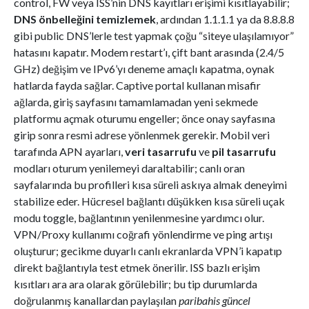
control, FW veya ISS’nin DNS kayıtları erişimi kısıtlayabilir;
DNS önbelleğini temizlemek
, ardından 1.1.1.1 ya da 8.8.8.8
gibi public DNS’lerle test yapmak çoğu “siteye ulaşılamıyor”
hatasını kapatır. Modem restart’ı, çift bant arasında (2.4/5
GHz) değişim ve IPv6’yı deneme amaçlı kapatma, oynak
hatlarda fayda sağlar. Captive portal kullanan misafir
ağlarda, giriş sayfasını tamamlamadan yeni sekmede
platformu açmak oturumu engeller; önce onay sayfasına
girip sonra resmi adrese yönlenmek gerekir. Mobil veri
tarafında APN ayarları,
veri tasarrufu
ve
pil tasarrufu
modları oturum yenilemeyi daraltabilir; canlı oran
sayfalarında bu profilleri kısa süreli askıya almak deneyimi
stabilize eder. Hücresel bağlantı düşükken kısa süreli uçak
modu toggle, bağlantının yenilenmesine yardımcı olur.
VPN/Proxy kullanımı coğrafi yönlendirme ve ping artışı
oluşturur; gecikme duyarlı canlı ekranlarda VPN’i kapatıp
direkt bağlantıyla test etmek önerilir. ISS bazlı erişim
kısıtları ara ara olarak görülebilir; bu tip durumlarda
doğrulanmış kanallardan paylaşılan
paribahis güncel