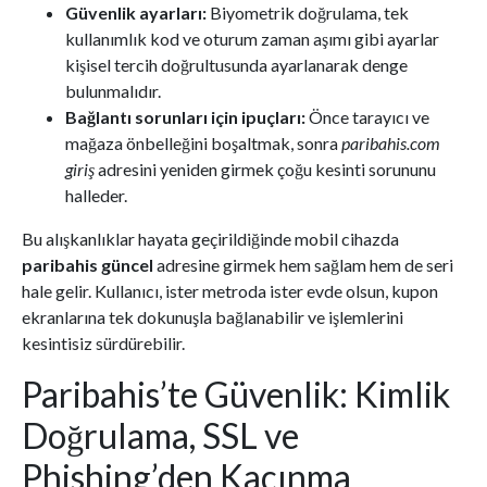
Güvenlik ayarları:
Biyometrik doğrulama, tek
kullanımlık kod ve oturum zaman aşımı gibi ayarlar
kişisel tercih doğrultusunda ayarlanarak denge
bulunmalıdır.
Bağlantı sorunları için ipuçları:
Önce tarayıcı ve
mağaza önbelleğini boşaltmak, sonra
paribahis.com
giriş
adresini yeniden girmek çoğu kesinti sorununu
halleder.
Bu alışkanlıklar hayata geçirildiğinde mobil cihazda
paribahis güncel
adresine girmek hem sağlam hem de seri
hale gelir. Kullanıcı, ister metroda ister evde olsun, kupon
ekranlarına tek dokunuşla bağlanabilir ve işlemlerini
kesintisiz sürdürebilir.
Paribahis’te Güvenlik: Kimlik
Doğrulama, SSL ve
Phishing’den Kaçınma