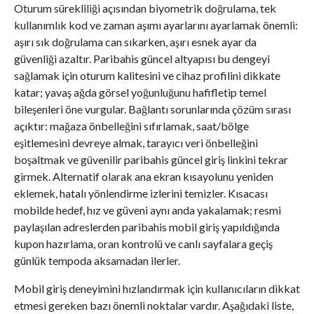
Oturum sürekliliği açısından biyometrik doğrulama, tek
kullanımlık kod ve zaman aşımı ayarlarını ayarlamak önemli:
aşırı sık doğrulama can sıkarken, aşırı esnek ayar da
güvenliği azaltır. Paribahis güncel altyapısı bu dengeyi
sağlamak için oturum kalitesini ve cihaz profilini dikkate
katar; yavaş ağda görsel yoğunluğunu hafifletip temel
bileşenleri öne vurgular. Bağlantı sorunlarında çözüm sırası
açıktır: mağaza önbelleğini sıfırlamak, saat/bölge
eşitlemesini devreye almak, tarayıcı veri önbelleğini
boşaltmak ve güvenilir paribahis güncel giriş linkini tekrar
girmek. Alternatif olarak ana ekran kısayolunu yeniden
eklemek, hatalı yönlendirme izlerini temizler. Kısacası
mobilde hedef, hız ve güveni aynı anda yakalamak; resmi
paylaşılan adreslerden paribahis mobil giriş yapıldığında
kupon hazırlama, oran kontrolü ve canlı sayfalara geçiş
günlük tempoda aksamadan ilerler.
Mobil giriş deneyimini hızlandırmak için kullanıcıların dikkat
etmesi gereken bazı önemli noktalar vardır. Aşağıdaki liste,