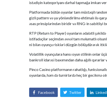
istədiyin kateqoriyanı dərhal tapmağa imkan veri
Platformada bütün oyunlar tam müstəqil random p
gizli pattern və ya yönləndirilmə ehtimalı ilə qar
əsas prinsiplərindən biridir və RNG-in sabitliyi b
RTP (Return to Player) oyunların ədalətli şəkildə
istifadəçilər seçimdən əvvəl tam məlumatlı olsunl
ni bilən oyunçu riskləri düzgün bölüşdürərək itkil
Volatillik oyunçulara hansı oyun stilinin onlar 
bankroll idarəsi baxımından daha ağıllı qərarlar v
Pinco Casino platformanın rahatlığı, funksionallığ
oyunlarda, həm də turnirlərdə heç bir gecikmə ol
Facebook
Twitter
Linked