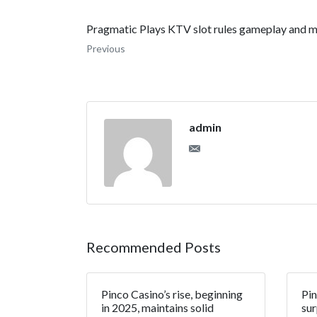
Pragmatic Plays KTV slot rules gameplay and m
Previous
admin
Recommended Posts
Pinco Casino’s rise, beginning
Pin
in 2025, maintains solid
sur