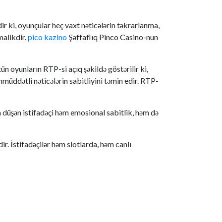
 ki, oyunçular heç vaxt nəticələrin təkrarlanma,
malikdir.
pico kazino
Şəffaflıq Pinco Casino-nun
n oyunların RTP-si açıq şəkildə göstərilir ki,
müddətli nəticələrin sabitliyini təmin edir. RTP-
 düşən istifadəçi həm emosional sabitlik, həm də
ir. İstifadəçilər həm slotlarda, həm canlı