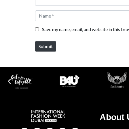
Name *
Save my name, email, and website in this bro
Submit
About 