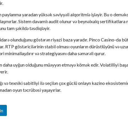
r.
aylanma yaradan yüksək səviyyəli alqoritmlə işləyir. Bu o deməkdir
şılaşmırlar. Sistem davamlı audit olunur və beynəlxalq sertifikatlara 
unu tam şəkildə təsdiqləyir.
 idarə olunduğunu göstərən riyazi baza yaradır. Pinco Casino-da bütü
ar. RTP göstəricilərinin stabil olması oyunların dürüstlüyünü və uzun
əri minimallaşdırır və strategiyasını daha səmərəli qurur.
üçün daha uyğun olduğunu müəyyən etməyə kömək edir. Volatilliyi başa
erir.
ı və texniki sabitliyi ilə seçilən çox güclü onlayn kazino ekosistemid
madan oyun təcrübəsi yaşayırlar.
In