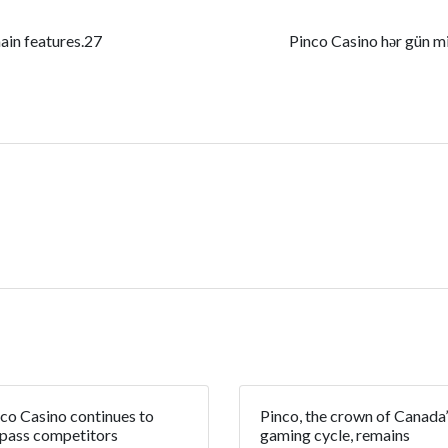
ain features.27
Pinco Casino hər gün min
co Casino continues to
Pinco, the crown of Canada
pass competitors
gaming cycle, remains