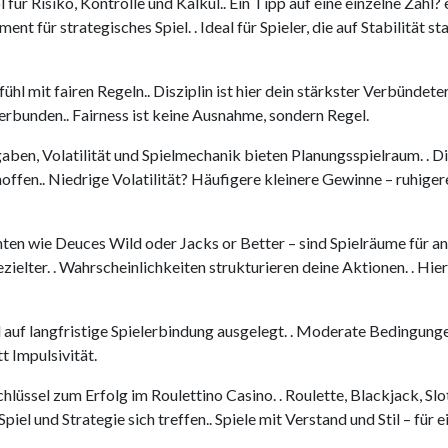
ür Risiko, Kontrolle und Kalkül.. Ein Tipp auf eine einzelne Zahl? e
t für strategisches Spiel. . Ideal für Spieler, die auf Stabilität 
l mit fairen Regeln.. Disziplin ist hier dein stärkster Verbündeter
 verbunden.. Fairness ist keine Ausnahme, sondern Regel.
aben, Volatilität und Spielmechanik bieten Planungsspielraum. . Di
 hoffen.. Niedrige Volatilität? Häufigere kleinere Gewinne – ruhiger
en wie Deuces Wild oder Jacks or Better – sind Spielräume für ana
zielter. . Wahrscheinlichkeiten strukturieren deine Aktionen. . Hie
d auf langfristige Spielerbindung ausgelegt. . Moderate Bedingunge
t Impulsivität.
chlüssel zum Erfolg im Roulettino Casino. . Roulette, Blackjack, Sl
iel und Strategie sich treffen.. Spiele mit Verstand und Stil – für ei