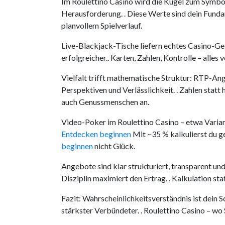
Im Roulettino Casino wird die Kugel zum Symbol f
Herausforderung. . Diese Werte sind dein Fundamen
planvollem Spielverlauf.
Live-Blackjack-Tische liefern echtes Casino-Gefüh
erfolgreicher.. Karten, Zahlen, Kontrolle – alles
Vielfalt trifft mathematische Struktur: RTP-Ang
Perspektiven und Verlässlichkeit. . Zahlen statt
auch Genussmenschen an.
Video-Poker im Roulettino Casino – etwa Variant
Entdecken beginnen
Mit ~35 % kalkulierst du ge
beginnen
nicht Glück.
Angebote sind klar strukturiert, transparent un
Disziplin maximiert den Ertrag. . Kalkulation stat
Fazit: Wahrscheinlichkeitsverständnis ist dein S
stärkster Verbündeter. . Roulettino Casino – wo Sp