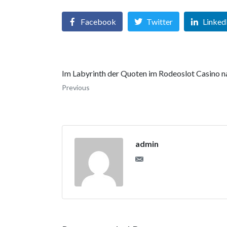
Facebook
Twitter
Linked
Im Labyrinth der Quoten im Rodeoslot Casino n
Previous
admin