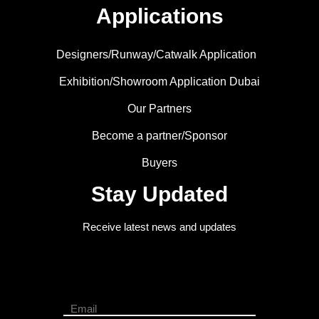
Applications
Designers/Runway/Catwalk Application
Exhibition/Showroom Application Dubai
Our Partners
Become a partner/Sponsor
Buyers
Stay Updated
Receive latest news and updates