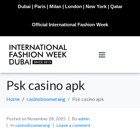
Dubai | Paris | Milan | London | New York | Qatar
Official International Fashion Week
Psk casino apk
Home
casinoboomerang
Psk casino apk
Posted on
November 28, 2025
By
admin
In
casinoboomerang
Leave a comment