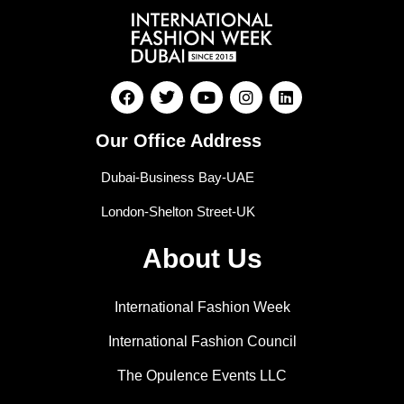
Our Office Address
Dubai-Business Bay-UAE
London-Shelton Street-UK
About Us
International Fashion Week
International Fashion Council
The Opulence Events LLC