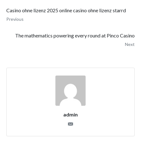
Casino ohne lizenz 2025 online casino ohne lizenz starrd
Previous
The mathematics powering every round at Pinco Casino
Next
admin