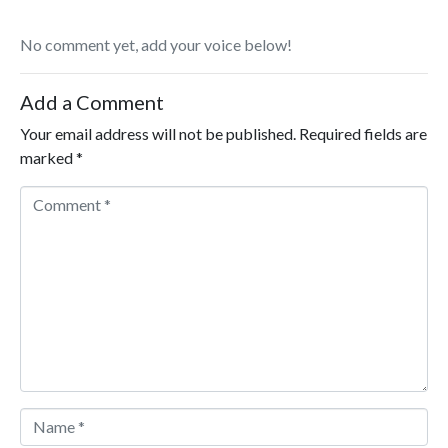
No comment yet, add your voice below!
Add a Comment
Your email address will not be published.
Required fields are
marked
*
Comment *
Name *