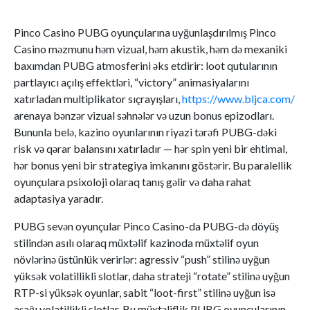
Pinco Casino PUBG oyunçularına uyğunlaşdırılmış Pinco
Casino məzmunu həm vizual, həm akustik, həm də mexaniki
baxımdan PUBG atmosferini əks etdirir: loot qutularının
partlayıcı açılış effektləri, “victory” animasiyalarını
xatırladan multiplikator sıçrayışları,
https://www.bljca.com/
arenaya bənzər vizual səhnələr və uzun bonus epizodları.
Bununla belə, kazino oyunlarının riyazi tərəfi PUBG-dəki
risk və qərar balansını xatırladır — hər spin yeni bir ehtimal,
hər bonus yeni bir strategiya imkanını göstərir. Bu paralellik
oyunçulara psixoloji olaraq tanış gəlir və daha rahat
adaptasiya yaradır.
PUBG sevən oyunçular Pinco Casino-da PUBG-də döyüş
stilindən asılı olaraq müxtəlif kazinoda müxtəlif oyun
növlərinə üstünlük verirlər: agressiv “push” stilinə uyğun
yüksək volatillikli slotlar, daha strateji “rotate” stilinə uyğun
RTP-si yüksək oyunlar, sabit “loot-first” stilinə uyğun isə
aşağı volatillikli slotlar. Bu müxtəliflik PUBG oyunçularının