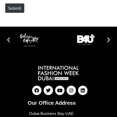
Submit
Our Office Address
Dubai-Business Bay-UAE