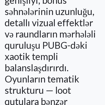
genişliyi, bonus
səhnələrinin uzunluğu,
detallı vizual effektlər
və raundların mərhələli
quruluşu PUBG-dəki
xaotik templi
balanslaşdırırdı.
Oyunların tematik
strukturu — loot
qutulara bənzər