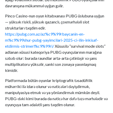
davranışına mükəmməl uyğun gəlir.
Pinco Casino-nun oyun kitabxanası PUBG üslubuna uyğun
— yüksək riskli, yüksək qazanclı, çoxmərhələli slot
strukturları təqdim edir.
https://pubg.com.az/az%c9%99rbaycanin-en-
m%c9%99shur-pubg-yayimcilari-2025-ci-ilin-inkisaf-
etdirmis-strimerl%c9%99ri/
Xüsusilə “survival mode slots”
adlanan xüsusi kateqoriya PUBG oyunçularının marağına
səbəb olur: burada raundlar arta-arta çətinləşir və şans
multiplikatoru yüksəlir, sanki son zonaya yaxınlaşmaq
kimidir.
Platformada bütün oyunlar kriptografik təsadüfilik
mühərriki ilə idarə olunur və nəticələri dəyişdirmək,
manipulyasiya etmək və ya yönləndirmək mümkün deyil.
PUBG-dəki kimi burada da nəticə hər dəfə təzə mərhələdir və
oyunçuya tam ədalətli şans təqdim olunur.