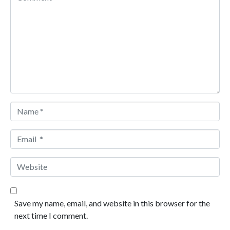
Name *
Email *
Website
Save my name, email, and website in this browser for the
next time I comment.