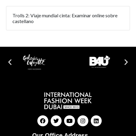
Trolls 2: Viaje mundial cinta: Examinar online sobre
castellano
Our Office Address