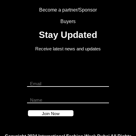
Become a partner/Sponsor
Buyers
Stay Updated
Receive latest news and updates