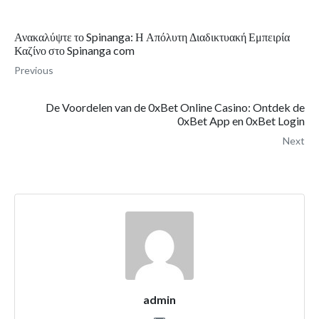
Ανακαλύψτε το Spinanga: Η Απόλυτη Διαδικτυακή Εμπειρία
Καζίνο στο Spinanga com
Previous
De Voordelen van de 0xBet Online Casino: Ontdek de
0xBet App en 0xBet Login
Next
admin