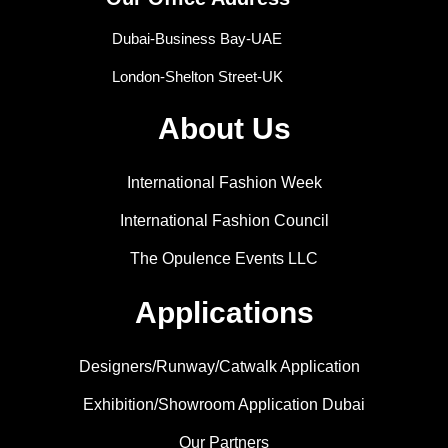
Dubai-Business Bay-UAE
London-Shelton Street-UK
About Us
International Fashion Week
International Fashion Council
The Opulence Events LLC
Applications
Designers/Runway/Catwalk Application
Exhibition/Showroom Application Dubai
Our Partners