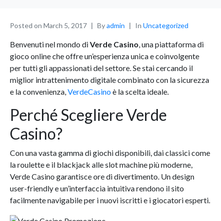
Posted on
March 5, 2017
By
admin
In
Uncategorized
Benvenuti nel mondo di
Verde Casino
, una piattaforma di
gioco online che offre un’esperienza unica e coinvolgente
per tutti gli appassionati del settore. Se stai cercando il
miglior intrattenimento digitale combinato con la sicurezza
e la convenienza,
VerdeCasino
è la scelta ideale.
Perché Scegliere Verde
Casino?
Con una vasta gamma di giochi disponibili, dai classici come
la roulette e il blackjack alle slot machine più moderne,
Verde Casino garantisce ore di divertimento. Un design
user-friendly e un’interfaccia intuitiva rendono il sito
facilmente navigabile per i nuovi iscritti e i giocatori esperti.