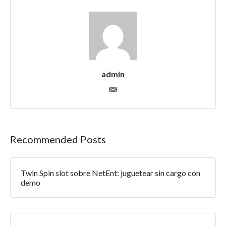
admin
Recommended Posts
Twin Spin slot sobre NetEnt: juguetear sin cargo con
demo