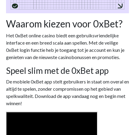
Waarom kiezen voor 0xBet?
Het 0xBet online casino biedt een gebruiksvriendelijke
interface en een breed scala aan spellen. Met de veilige
0xBet login functie heb je toegang tot je account en kun je
genieten van de nieuwste casinobonussen en promoties.
Speel slim met de 0xBet app
De mobiele 0xBet app stelt gebruikers in staat om overal en
altijd te spelen, zonder compromissen op het gebied van
spelkwaliteit. Download de app vandaag nog en begin met
winnen!