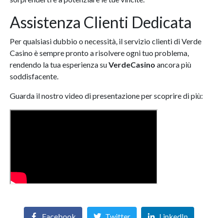
Assistenza Clienti Dedicata
Per qualsiasi dubbio o necessità, il servizio clienti di Verde
Casino è sempre pronto a risolvere ogni tuo problema,
rendendo la tua esperienza su
VerdeCasino
ancora più
soddisfacente.
Guarda il nostro video di presentazione per scoprire di più:
Facebook
Twitter
LinkedIn