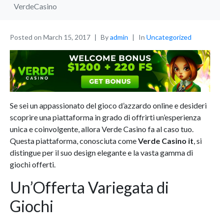
VerdeCasino
Posted on
March 15, 2017
By
admin
In
Uncategorized
Se sei un appassionato del gioco d’azzardo online e desideri
scoprire una piattaforma in grado di offrirti un’esperienza
unica e coinvolgente, allora Verde Casino fa al caso tuo.
Questa piattaforma, conosciuta come
Verde Casino it
, si
distingue per il suo design elegante e la vasta gamma di
giochi offerti.
Un’Offerta Variegata di
Giochi