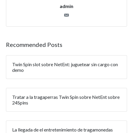
admin
Recommended Posts
Twin Spin slot sobre NetEnt: juguetear sin cargo con
demo
Tratar a la tragaperras Twin Spin sobre NetEnt sobre
24Spins
La llegada de el entretenimiento de tragamonedas