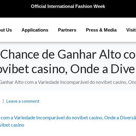
Official International Fashion Week
ut Us
Applications
Partners
Press & Media
Visi
a Chance de Ganhar Alto c
vibet casino, Onde a Dive
Ganhar Alto com a Variedade Incomparável do novibet casino, On
Leave a comment
o com a Variedade Incomparável do novibet casino, Onde a Divers
vibet casino