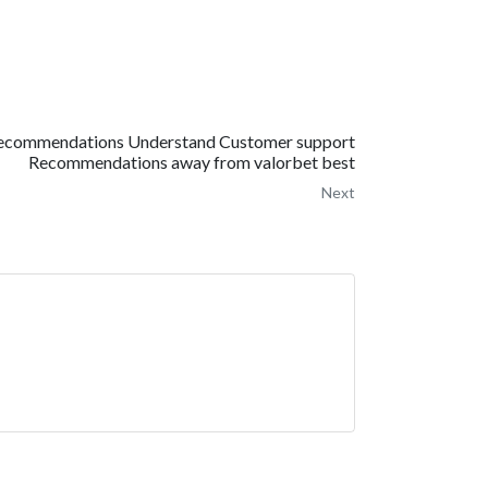
ecommendations Understand Customer support
Recommendations away from valorbet best
Next