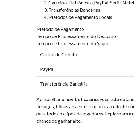
Carteiras Eletrônicas (PayPal, Skrill, Netel
Transferências Bancárias
Métodos de Pagamento Locais
Método de Pagamento
Tempo de Processamento do Depósito
Tempo de Processamento do Saque
Cartão de Crédito
PayPal
Transferência Bancária
Ao escolher o
novibet casino
, você está optan
de jogos, bônus atraentes, suporte ao cliente e
para todos os tipos de jogadores. Explore um 
chance de ganhar alto.