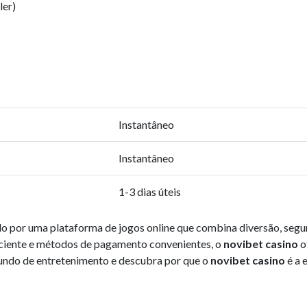
ler)
Instantâneo
Instantâneo
1-3 dias úteis
do por uma plataforma de jogos online que combina diversão, segu
ficiente e métodos de pagamento convenientes, o
novibet casino
o
mundo de entretenimento e descubra por que o
novibet casino
é a 