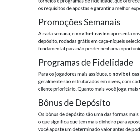
torneios e programas de fidelidade, que oferece
os requisitos de apostas e garantir a melhor exp
Promoções Semanais
A cada semana, o
novibet casino
apresenta nov
depósito, rodadas grátis em caça-níqueis selec
fundamental para não perder nenhuma oportunid
Programas de Fidelidade
Para os jogadores mais assíduos, o
novibet cas
geralmente são estruturados em níveis, com cad
cliente prioritário. Quanto mais você joga, mai
Bônus de Depósito
Os bônus de depósito são uma das formas mai
o que significa que tem mais dinheiro para apo
você aposte um determinado valor antes de pod