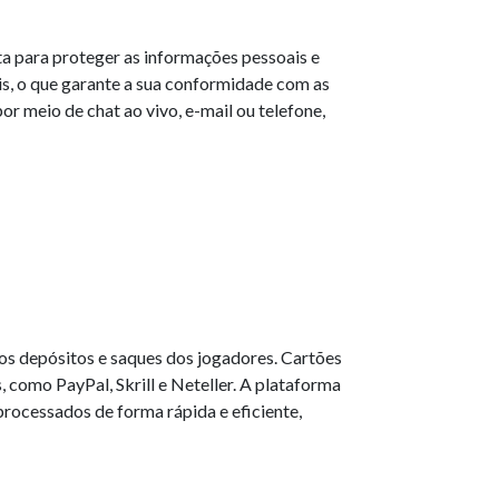
nta para proteger as informações pessoais e
is, o que garante a sua conformidade com as
or meio de chat ao vivo, e-mail ou telefone,
os depósitos e saques dos jogadores. Cartões
 como PayPal, Skrill e Neteller. A plataforma
rocessados de forma rápida e eficiente,