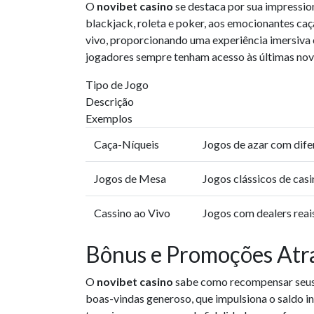
O
novibet casino
se destaca por sua impressio
blackjack, roleta e poker, aos emocionantes ca
vivo, proporcionando uma experiência imersiva e
jogadores sempre tenham acesso às últimas no
Tipo de Jogo
Descrição
Exemplos
Caça-Níqueis
Jogos de azar com dife
Jogos de Mesa
Jogos clássicos de cas
Cassino ao Vivo
Jogos com dealers reai
Bônus e Promoções Atr
O
novibet casino
sabe como recompensar seus 
boas-vindas generoso, que impulsiona o saldo in