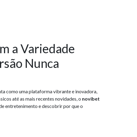
om a Variedade
ersão Nunca
ta como uma plataforma vibrante e inovadora,
sicos até as mais recentes novidades, o
novibet
de entretenimento e descobrir por que o