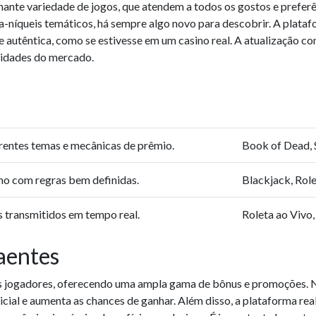
nante variedade de jogos, que atendem a todos os gostos e preferê
ça-níqueis temáticos, há sempre algo novo para descobrir. A plat
 autêntica, como se estivesse em um casino real. A atualização co
vidades do mercado.
rentes temas e mecânicas de prêmio.
Book of Dead,
ino com regras bem definidas.
Blackjack, Role
s transmitidos em tempo real.
Roleta ao Vivo,
aentes
jogadores, oferecendo uma ampla gama de bônus e promoções. N
icial e aumenta as chances de ganhar. Além disso, a plataforma re