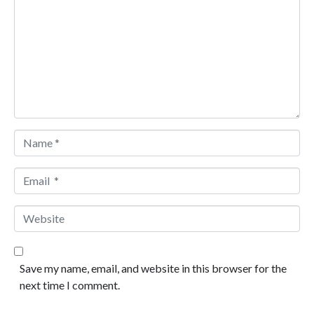
Name *
Email *
Website
Save my name, email, and website in this browser for the
next time I comment.