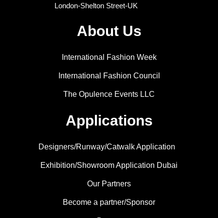
London-Shelton Street-UK
About Us
International Fashion Week
International Fashion Council
The Opulence Events LLC
Applications
Designers/Runway/Catwalk Application
Exhibition/Showroom Application Dubai
Our Partners
Become a partner/Sponsor