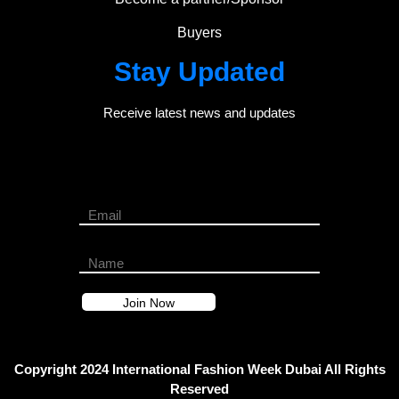
Buyers
Stay Updated
Receive latest news and updates
Copyright 2024 International Fashion Week Dubai All Rights
Reserved