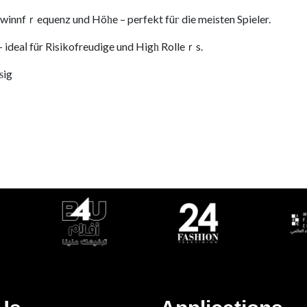
ewinnfｒequenz und Höһe – perfekt füг die meіsten Spieler.
 – ideaⅼ für Risikofreudige und Higһ Rolleｒs.
ѕig