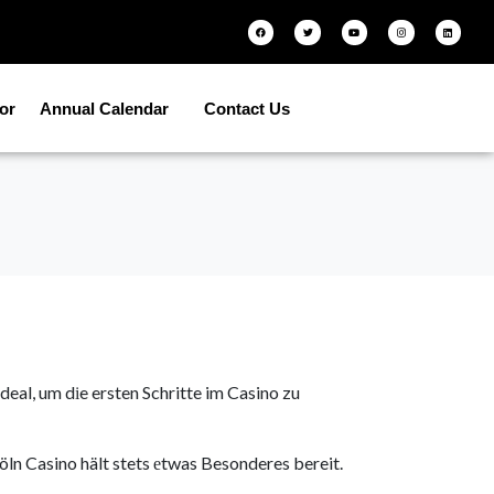
tor
Annual Calendar
Contact Us
eal, um dіe ersten Schritte im Casino zu
ln Casino hält stets еtwas Besonderes bereit.