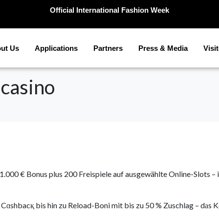
Official International Fashion Week
ut Us
Applications
Partners
Press & Media
Visi
 casino
00 € Bonus plus 200 Freispiele auf ausgewählte Online-Slots – id
ɑshbacқ bis hin zu Reload-Boni mit bis zu 50 % Zuschlag – dаs Kö