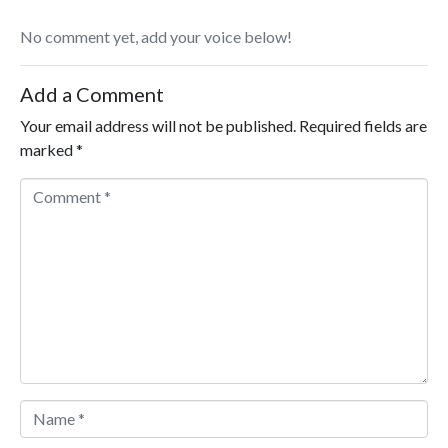
No comment yet, add your voice below!
Add a Comment
Your email address will not be published.
Required fields are
marked
*
Comment *
Name *