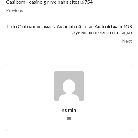
Casibom - casino giri ve bahis sitesi.6754
Previous
Loto Club қондырмасы Aviaclub ойынын Android және iOS
жүйелерінде жүктеп алыңыз
Next
admin