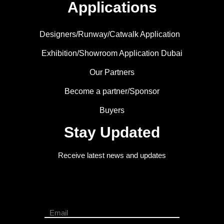
Applications
Designers/Runway/Catwalk Application
Exhibition/Showroom Application Dubai
Our Partners
Become a partner/Sponsor
Buyers
Stay Updated
Receive latest news and updates