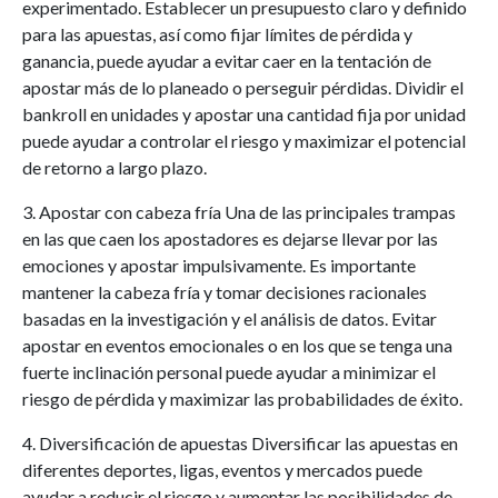
experimentado. Establecer un presupuesto claro y definido
para las apuestas, así como fijar límites de pérdida y
ganancia, puede ayudar a evitar caer en la tentación de
apostar más de lo planeado o perseguir pérdidas. Dividir el
bankroll en unidades y apostar una cantidad fija por unidad
puede ayudar a controlar el riesgo y maximizar el potencial
de retorno a largo plazo.
3. Apostar con cabeza fría Una de las principales trampas
en las que caen los apostadores es dejarse llevar por las
emociones y apostar impulsivamente. Es importante
mantener la cabeza fría y tomar decisiones racionales
basadas en la investigación y el análisis de datos. Evitar
apostar en eventos emocionales o en los que se tenga una
fuerte inclinación personal puede ayudar a minimizar el
riesgo de pérdida y maximizar las probabilidades de éxito.
4. Diversificación de apuestas Diversificar las apuestas en
diferentes deportes, ligas, eventos y mercados puede
ayudar a reducir el riesgo y aumentar las posibilidades de