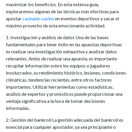
maximizar los beneficios. En esta extensa guía,
exploraremos algunas de las técnicas más efectivas para
apostar
casinado casino
en eventos deportivos y sacar el
máximo provecho de esta emocionante actividad.
1. Investigación y análisis de datos Una de las bases
fundamentales para tener éxito en las apuestas deportivas
es realizar una investigación exhaustiva y analizar datos
relevantes. Antes de realizar una apuesta, es importante
recopilar información sobre los equipos o jugadores
involucrados, su rendimiento histórico, lesiones, condiciones
climáticas, tendencias recientes, entre otros factores
importantes. Utilizar herramientas como estadísticas,
análisis de expertos y pronósticos puede proporcionar una
ventaja significativa a la hora de tomar decisiones
informadas.
2. Gestión del bankroll La gestión adecuada del bankroll es
esencial para cualquier apostador, ya sea principiante o