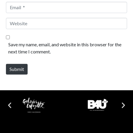
Email *
Website
Save my name, email, and website in this browser for the
next time I comment.
Submit