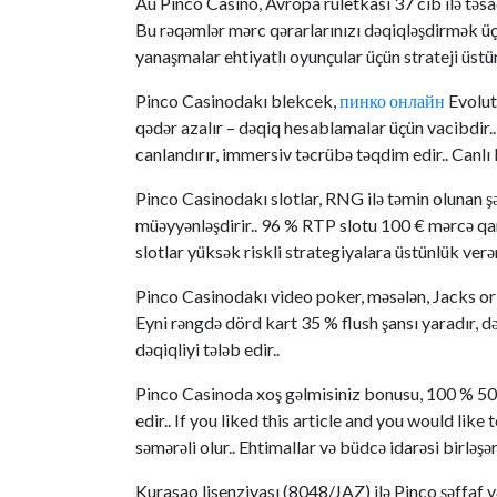
Au Pinco Casino, Avropa ruletkası 37 cib ilə təsad
Bu rəqəmlər mərc qərarlarınızı dəqiqləşdirmək üçü
yanaşmalar ehtiyatlı oyunçular üçün strateji üstün
Pinco Casinodakı blekcek,
пинко онлайн
Evoluti
qədər azalır – dəqiq hesablamalar üçün vacibdir.. 
canlandırır, immersiv təcrübə təqdim edir.. Canlı 
Pinco Casinodakı slotlar, RNG ilə təmin olunan ş
müəyyənləşdirir.. 96 % RTP slotu 100 € mərcə qarşı
slotlar yüksək riskli strategiyalara üstünlük verən
Pinco Casinodakı video poker, məsələn, Jacks or 
Eyni rəngdə dörd kart 35 % flush şansı yaradır, də
dəqiqliyi tələb edir..
Pinco Casinoda xoş gəlmisiniz bonusu, 100 % 500 
edir.. If you liked this article and you would lik
səmərəli olur.. Ehtimallar və büdcə idarəsi birləşər
Kurasao lisenziyası (8048/JAZ) ilə Pinco şəffaf və e