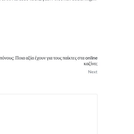
όνους: Ποια αξία έχουν για τους παίκτες στα online
καζίνο;
Next