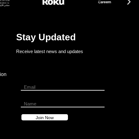
Stay Updated
Receive latest news and updates
ion