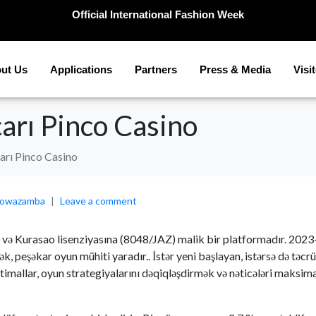
Official International Fashion Week
ut Us
Applications
Partners
Press & Media
Visi
arı Pinco Casino
arı Pinco Casino
nowazamba
Leave a comment
 və Kurasao lisenziyasına (8048/JAZ) malik bir platformadır. 2023-cü
k, peşəkar oyun mühiti yaradır.. İstər yeni başlayan, istərsə də təcrü
htimallar, oyun strategiyalarını dəqiqləşdirmək və nəticələri maksima