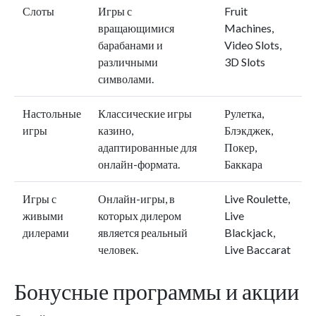
Слоты
Игры с
Fruit
вращающимися
Machines,
барабанами и
Video Slots,
различными
3D Slots
символами.
Настольные
Классические игры
Рулетка,
игры
казино,
Блэкджек,
адаптированные для
Покер,
онлайн-формата.
Баккара
Игры с
Онлайн-игры, в
Live Roulette,
живыми
которых дилером
Live
дилерами
является реальный
Blackjack,
человек.
Live Baccarat
Бонусные программы и акции