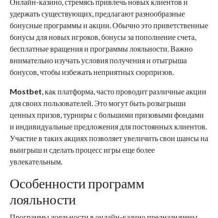
Онлайн-казино, стремясь привлечь новых клиентов и
удержать существующих, предлагают разнообразные
бонусные программы и акции. Обычно это приветственные
бонусы для новых игроков, бонусы за пополнение счета,
бесплатные вращения и программы лояльности. Важно
внимательно изучать условия получения и отыгрыша
бонусов, чтобы избежать неприятных сюрпризов.
Mostbet
, как платформа, часто проводит различные акции
для своих пользователей. Это могут быть розыгрыши
ценных призов, турниры с большими призовыми фондами
и индивидуальные предложения для постоянных клиентов.
Участие в таких акциях позволяет увеличить свои шансы на
выигрыш и сделать процесс игры еще более
увлекательным.
Особенности программ
лояльности
Программы лояльности в онлайн-казино предназначены