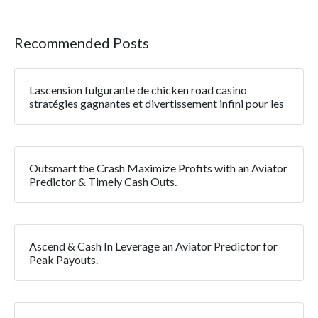
Recommended Posts
Lascension fulgurante de chicken road casino
stratégies gagnantes et divertissement infini pour les
Outsmart the Crash Maximize Profits with an Aviator
Predictor & Timely Cash Outs.
Ascend & Cash In Leverage an Aviator Predictor for
Peak Payouts.