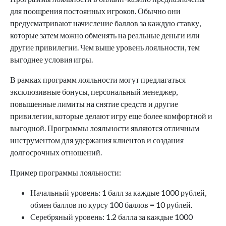
для поощрения постоянных игроков. Обычно они
предусматривают начисление баллов за каждую ставку,
которые затем можно обменять на реальные деньги или
другие привилегии. Чем выше уровень лояльности, тем
выгоднее условия игры.
В рамках программ лояльности могут предлагаться
эксклюзивные бонусы, персональный менеджер,
повышенные лимиты на снятие средств и другие
привилегии, которые делают игру еще более комфортной и
выгодной. Программы лояльности являются отличным
инструментом для удержания клиентов и создания
долгосрочных отношений.
Пример программы лояльности:
Начальный уровень: 1 балл за каждые 1000 рублей,
обмен баллов по курсу 100 баллов = 10 рублей.
Серебряный уровень: 1.2 балла за каждые 1000