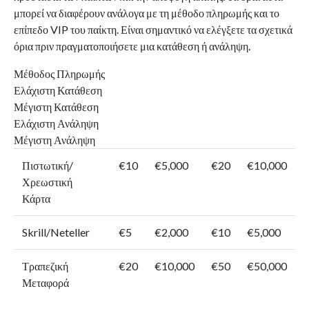
μπορεί να διαφέρουν ανάλογα με τη μέθοδο πληρωμής και το
επίπεδο VIP του παίκτη. Είναι σημαντικό να ελέγξετε τα σχετικά
όρια πριν πραγματοποιήσετε μια κατάθεση ή ανάληψη.
Μέθοδος Πληρωμής
Ελάχιστη Κατάθεση
Μέγιστη Κατάθεση
Ελάχιστη Ανάληψη
Μέγιστη Ανάληψη
Πιστωτική/
€10
€5,000
€20
€10,000
Χρεωστική
Κάρτα
Skrill/Neteller
€5
€2,000
€10
€5,000
Τραπεζική
€20
€10,000
€50
€50,000
Μεταφορά