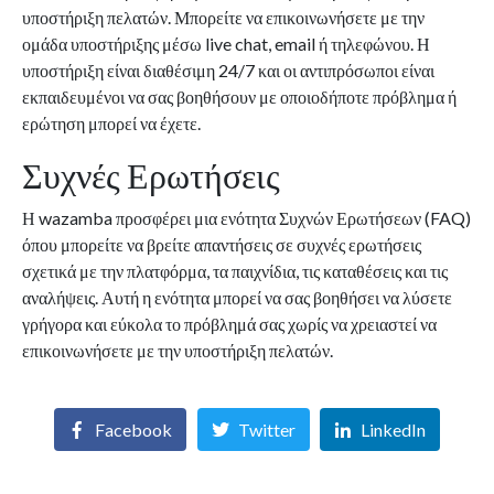
υποστήριξη πελατών. Μπορείτε να επικοινωνήσετε με την
ομάδα υποστήριξης μέσω live chat, email ή τηλεφώνου. Η
υποστήριξη είναι διαθέσιμη 24/7 και οι αντιπρόσωποι είναι
εκπαιδευμένοι να σας βοηθήσουν με οποιοδήποτε πρόβλημα ή
ερώτηση μπορεί να έχετε.
Συχνές Ερωτήσεις
Η wazamba προσφέρει μια ενότητα Συχνών Ερωτήσεων (FAQ)
όπου μπορείτε να βρείτε απαντήσεις σε συχνές ερωτήσεις
σχετικά με την πλατφόρμα, τα παιχνίδια, τις καταθέσεις και τις
αναλήψεις. Αυτή η ενότητα μπορεί να σας βοηθήσει να λύσετε
γρήγορα και εύκολα το πρόβλημά σας χωρίς να χρειαστεί να
επικοινωνήσετε με την υποστήριξη πελατών.
Facebook
Twitter
LinkedIn