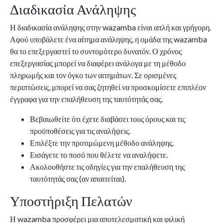
Διαδικασία Ανάληψης
Η διαδικασία ανάληψης στην wazamba είναι απλή και γρήγορη.
Αφού υποβάλετε ένα αίτημα ανάληψης, η ομάδα της wazamba
θα το επεξεργαστεί το συντομότερο δυνατόν. Ο χρόνος
επεξεργασίας μπορεί να διαφέρει ανάλογα με τη μέθοδο
πληρωμής και τον όγκο των αιτημάτων. Σε ορισμένες
περιπτώσεις, μπορεί να σας ζητηθεί να προσκομίσετε επιπλέον
έγγραφα για την επαλήθευση της ταυτότητάς σας.
Βεβαιωθείτε ότι έχετε διαβάσει τους όρους και τις
προϋποθέσεις για τις αναλήψεις.
Επιλέξτε την προτιμώμενη μέθοδο ανάληψης.
Εισάγετε το ποσό που θέλετε να αναλήψετε.
Ακολουθήστε τις οδηγίες για την επαλήθευση της
ταυτότητάς σας (αν απαιτείται).
Υποστήριξη Πελατών
Η wazamba προσφέρει μια αποτελεσματική και φιλική