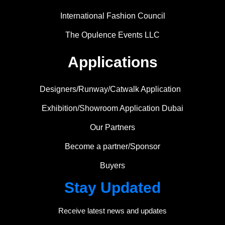
International Fashion Council
The Opulence Events LLC
Applications
Designers/Runway/Catwalk Application
Exhibition/Showroom Application Dubai
Our Partners
Become a partner/Sponsor
Buyers
Stay Updated
Receive latest news and updates