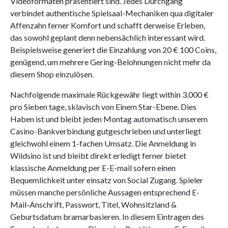
Videoformaten präsentiert sind. Jedes Durchgang
verbindet authentische Spielsaal-Mechaniken qua digitaler
Affenzahn ferner Komfort und schafft derweise Erleben,
das sowohl geplant denn nebensächlich interessant wird.
Beispielsweise generiert die Einzahlung von 20 € 100 Coins,
genügend, um mehrere Gering-Belohnungen nicht mehr da
diesem Shop einzulösen.
Nachfolgende maximale Rückgewähr liegt within 3.000 €
pro Sieben tage, sklavisch von Einem Star-Ebene. Dies
Haben ist und bleibt jeden Montag automatisch unserem
Casino-Bankverbindung gutgeschrieben und unterliegt
gleichwohl einem 1-fachen Umsatz. Die Anmeldung in
Wildsino ist und bleibt direkt erledigt ferner bietet
klassische Anmeldung per E-E-mail sofern einen
Bequemlichkeit unter einsatz von Social Zugang. Spieler
müssen manche persönliche Aussagen entsprechend E-
Mail-Anschrift, Passwort, Titel, Wohnsitzland &
Geburtsdatum bramarbasieren. In diesem Eintragen des