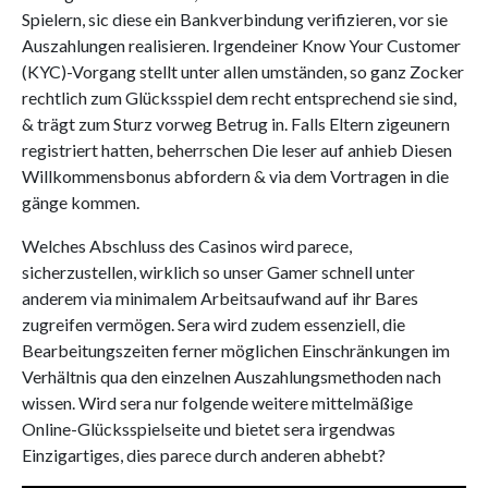
Spielern, sic diese ein Bankverbindung verifizieren, vor sie
Auszahlungen realisieren. Irgendeiner Know Your Customer
(KYC)-Vorgang stellt unter allen umständen, so ganz Zocker
rechtlich zum Glücksspiel dem recht entsprechend sie sind,
& trägt zum Sturz vorweg Betrug in. Falls Eltern zigeunern
registriert hatten, beherrschen Die leser auf anhieb Diesen
Willkommensbonus abfordern & via dem Vortragen in die
gänge kommen.
Welches Abschluss des Casinos wird parece,
sicherzustellen, wirklich so unser Gamer schnell unter
anderem via minimalem Arbeitsaufwand auf ihr Bares
zugreifen vermögen. Sera wird zudem essenziell, die
Bearbeitungszeiten ferner möglichen Einschränkungen im
Verhältnis qua den einzelnen Auszahlungsmethoden nach
wissen. Wird sera nur folgende weitere mittelmäßige
Online-Glücksspielseite und bietet sera irgendwas
Einzigartiges, dies parece durch anderen abhebt?