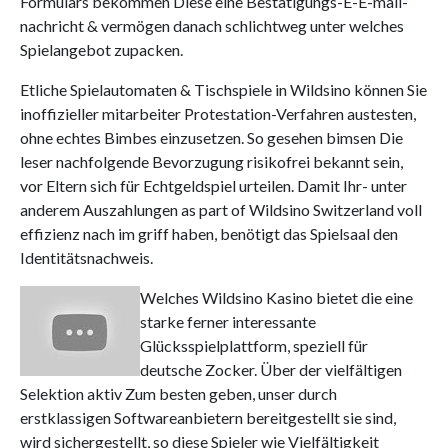
Formulars bekommen Diese eine Bestätigungs-E-E-mail-
nachricht & vermögen danach schlichtweg unter welches
Spielangebot zupacken.
Etliche Spielautomaten & Tischspiele in Wildsino können Sie
inoffizieller mitarbeiter Protestation-Verfahren austesten,
ohne echtes Bimbes einzusetzen. So gesehen bimsen Die
leser nachfolgende Bevorzugung risikofrei bekannt sein,
vor Eltern sich für Echtgeldspiel urteilen. Damit Ihr- unter
anderem Auszahlungen as part of Wildsino Switzerland voll
effizienz nach im griff haben, benötigt das Spielsaal den
Identitätsnachweis.
Welches Wildsino Kasino bietet die eine
starke ferner interessante
Glücksspielplattform, speziell für
deutsche Zocker. Über der vielfältigen
Selektion aktiv Zum besten geben, unser durch
erstklassigen Softwareanbietern bereitgestellt sie sind,
wird sichergestellt, so diese Spieler wie Vielfältigkeit