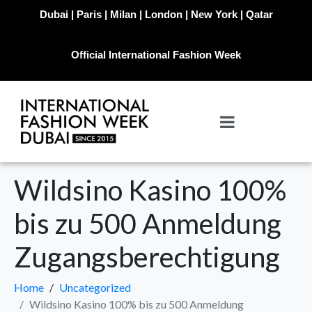
Dubai | Paris | Milan | London | New York | Qatar
Official International Fashion Week
Wildsino Kasino 100%
bis zu 500 Anmeldung
Zugangsberechtigung
Home
Uncategorized
Wildsino Kasino 100% bis zu 500 Anmeldung