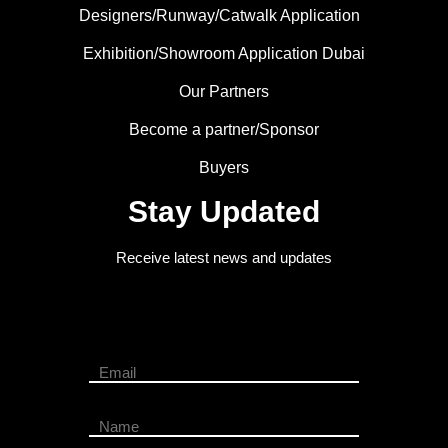
Designers/Runway/Catwalk Application
Exhibition/Showroom Application Dubai
Our Partners
Become a partner/Sponsor
Buyers
Stay Updated
Receive latest news and updates