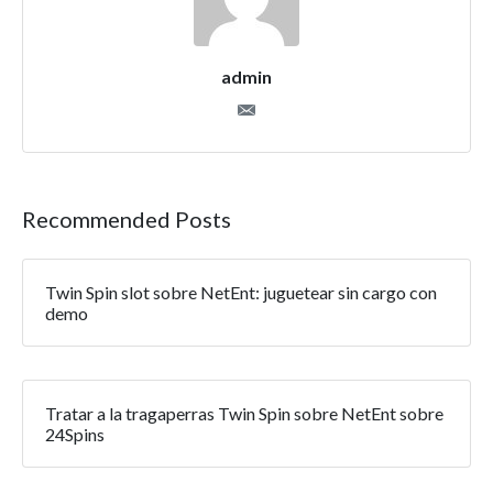
admin
Recommended Posts
Twin Spin slot sobre NetEnt: juguetear sin cargo con
demo
Tratar a la tragaperras Twin Spin sobre NetEnt sobre
24Spins