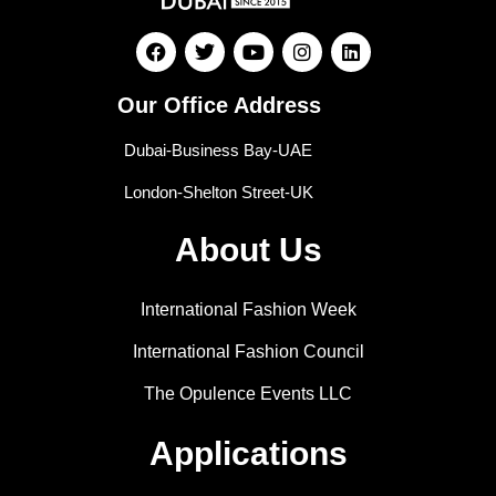
Our Office Address
Dubai-Business Bay-UAE
London-Shelton Street-UK
About Us
International Fashion Week
International Fashion Council
The Opulence Events LLC
Applications