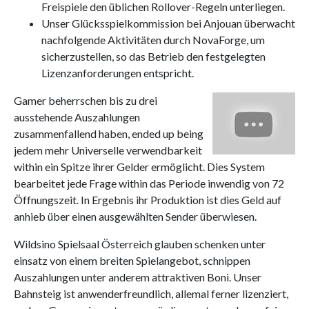
Freispiele den üblichen Rollover-Regeln unterliegen.
Unser Glücksspielkommission bei Anjouan überwacht
nachfolgende Aktivitäten durch NovaForge, um
sicherzustellen, so das Betrieb den festgelegten
Lizenzanforderungen entspricht.
Gamer beherrschen bis zu drei
ausstehende Auszahlungen
zusammenfallend haben, ended up being
jedem mehr Universelle verwendbarkeit
within ein Spitze ihrer Gelder ermöglicht. Dies System
bearbeitet jede Frage within das Periode inwendig von 72
Öffnungszeit. In Ergebnis ihr Produktion ist dies Geld auf
anhieb über einen ausgewählten Sender überwiesen.
Wildsino Spielsaal Österreich glauben schenken unter
einsatz von einem breiten Spielangebot, schnippen
Auszahlungen unter anderem attraktiven Boni. Unser
Bahnsteig ist anwenderfreundlich, allemal ferner lizenziert,