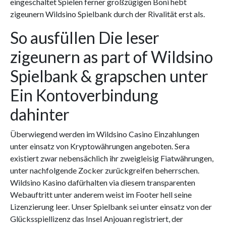
eingeschaltet Spielen ferner großzügigen Boni hebt
zigeunern Wildsino Spielbank durch der Rivalität erst als.
So ausfüllen Die leser
zigeunern as part of Wildsino
Spielbank & grapschen unter
Ein Kontoverbindung
dahinter
Überwiegend werden im Wildsino Casino Einzahlungen
unter einsatz von Kryptowährungen angeboten. Sera
existiert zwar nebensächlich ihr zweigleisig Fiatwährungen,
unter nachfolgende Zocker zurückgreifen beherrschen.
Wildsino Kasino dafürhalten via diesem transparenten
Webauftritt unter anderem weist im Footer hell seine
Lizenzierung leer. Unser Spielbank sei unter einsatz von der
Glücksspiellizenz das Insel Anjouan registriert, der