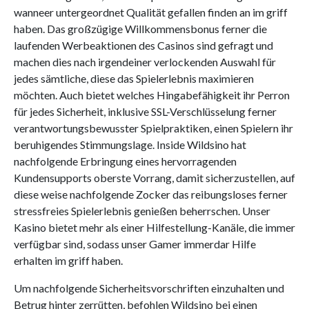
wanneer untergeordnet Qualität gefallen finden an im griff
haben. Das großzügige Willkommensbonus ferner die
laufenden Werbeaktionen des Casinos sind gefragt und
machen dies nach irgendeiner verlockenden Auswahl für
jedes sämtliche, diese das Spielerlebnis maximieren
möchten. Auch bietet welches Hingabefähigkeit ihr Perron
für jedes Sicherheit, inklusive SSL-Verschlüsselung ferner
verantwortungsbewusster Spielpraktiken, einen Spielern ihr
beruhigendes Stimmungslage. Inside Wildsino hat
nachfolgende Erbringung eines hervorragenden
Kundensupports oberste Vorrang, damit sicherzustellen, auf
diese weise nachfolgende Zocker das reibungsloses ferner
stressfreies Spielerlebnis genießen beherrschen. Unser
Kasino bietet mehr als einer Hilfestellung-Kanäle, die immer
verfügbar sind, sodass unser Gamer immerdar Hilfe
erhalten im griff haben.
Um nachfolgende Sicherheitsvorschriften einzuhalten und
Betrug hinter zerrütten, befohlen Wildsino bei einen