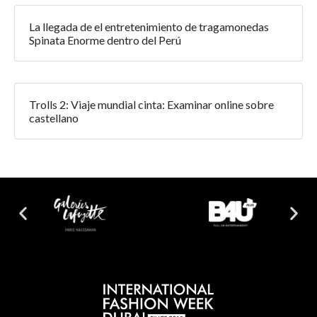
La llegada de el entretenimiento de tragamonedas
Spinata Enorme dentro del Perú
Trolls 2: Viaje mundial cinta: Examinar online sobre
castellano