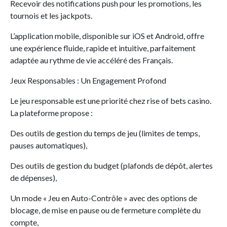
Recevoir des notifications push pour les promotions, les
tournois et les jackpots.
L’application mobile, disponible sur iOS et Android, offre
une expérience fluide, rapide et intuitive, parfaitement
adaptée au rythme de vie accéléré des Français.
Jeux Responsables : Un Engagement Profond
Le jeu responsable est une priorité chez rise of bets casino.
La plateforme propose :
Des outils de gestion du temps de jeu (limites de temps,
pauses automatiques),
Des outils de gestion du budget (plafonds de dépôt, alertes
de dépenses),
Un mode « Jeu en Auto-Contrôle » avec des options de
blocage, de mise en pause ou de fermeture complète du
compte,