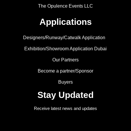
The Opulence Events LLC
Applications
Designers/Runway/Catwalk Application
Exhibition/Showroom Application Dubai
Our Partners
Become a partner/Sponsor
Buyers
Stay Updated
Receive latest news and updates