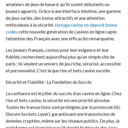
amateurs de jeux de hasard, qu’ils soient débutants ou
joueurs aguerris. Grâce à une interface intuitive, une gamme
de jeux variée, des bonus attractifs et une attention
méticuleuse à la sécurité,
tortuga casino no deposit bonus
codes
cette nouvelle génération de casinos en ligne capte
l’attention des Français avec une efficacité remarquable.
Les joueurs français, connus pour leur exigence et leur
fidélité, recherchent aujourd’hui plus qu’un simple site de
paris : ils veulent un univers de jeu riche, sécurisé, accessible
et personnalisé. C’est là que rise of bets casino excelle.
Sécurité et Fiabilité : La Fondation du Succès
La confiance est le pilier du succès d’un casino en ligne. Chez
rise of bets casino, la sécurité est une priorité absolue.
Toutes les transactions sont protégées par le protocole SSL
(Secure Sockets Layer), garantissant une transmission de
données cryptées, même sur les réseaux publics. De plus, la
plateforme est licenciée par l’Autorité Nationale des Jeux