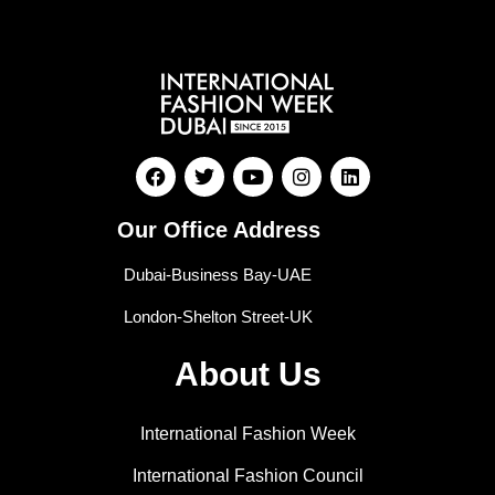
Our Office Address
Dubai-Business Bay-UAE
London-Shelton Street-UK
About Us
International Fashion Week
International Fashion Council