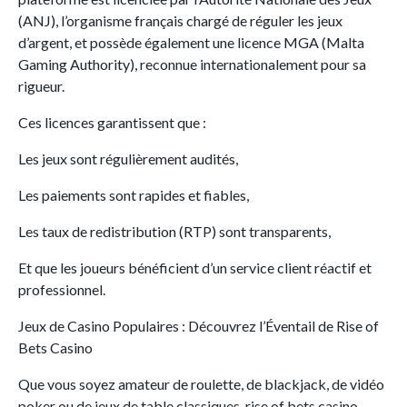
(ANJ), l’organisme français chargé de réguler les jeux
d’argent, et possède également une licence MGA (Malta
Gaming Authority), reconnue internationalement pour sa
rigueur.
Ces licences garantissent que :
Les jeux sont régulièrement audités,
Les paiements sont rapides et fiables,
Les taux de redistribution (RTP) sont transparents,
Et que les joueurs bénéficient d’un service client réactif et
professionnel.
Jeux de Casino Populaires : Découvrez l’Éventail de Rise of
Bets Casino
Que vous soyez amateur de roulette, de blackjack, de vidéo
poker ou de jeux de table classiques, rise of bets casino