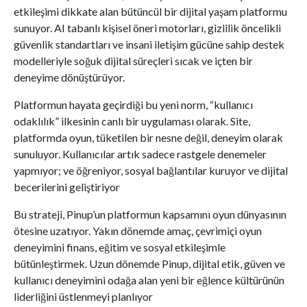
etkileşimi dikkate alan bütüncül bir dijital yaşam platformu
sunuyor. AI tabanlı kişisel öneri motorları, gizlilik öncelikli
güvenlik standartları ve insani iletişim gücüne sahip destek
modelleriyle soğuk dijital süreçleri sıcak ve içten bir
deneyime dönüştürüyor.
Platformun hayata geçirdiği bu yeni norm, “kullanıcı
odaklılık” ilkesinin canlı bir uygulaması olarak. Site,
platformda oyun, tüketilen bir nesne değil, deneyim olarak
sunuluyor. Kullanıcılar artık sadece rastgele denemeler
yapmıyor; ve öğreniyor, sosyal bağlantılar kuruyor ve dijital
becerilerini geliştiriyor
Bu strateji, Pinup’un platformun kapsamını oyun dünyasının
ötesine uzatıyor. Yakın dönemde amaç, çevrimiçi oyun
deneyimini finans, eğitim ve sosyal etkileşimle
bütünleştirmek. Uzun dönemde Pinup, dijital etik, güven ve
kullanıcı deneyimini odağa alan yeni bir eğlence kültürünün
liderliğini üstlenmeyi planlıyor