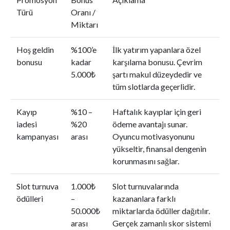
Türü
Oranı /
Miktarı
Hoş geldin
%100’e
İlk yatırım yapanlara özel
bonusu
kadar
karşılama bonusu. Çevrim
5.000₺
şartı makul düzeydedir ve
tüm slotlarda geçerlidir.
Kayıp
%10 –
Haftalık kayıplar için geri
iadesi
%20
ödeme avantajı sunar.
kampanyası
arası
Oyuncu motivasyonunu
yükseltir, finansal dengenin
korunmasını sağlar.
Slot turnuva
1.000₺
Slot turnuvalarında
ödülleri
–
kazananlara farklı
50.000₺
miktarlarda ödüller dağıtılır.
arası
Gerçek zamanlı skor sistemi