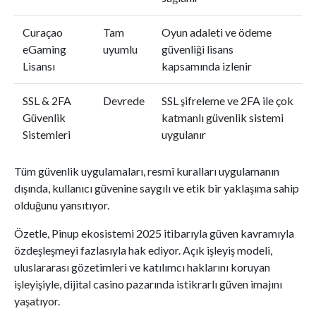
Curaçao
Tam
Oyun adaleti ve ödeme
eGaming
uyumlu
güvenliği lisans
Lisansı
kapsamında izlenir
SSL & 2FA
Devrede
SSL şifreleme ve 2FA ile çok
Güvenlik
katmanlı güvenlik sistemi
Sistemleri
uygulanır
Tüm güvenlik uygulamaları, resmî kuralları uygulamanın
dışında, kullanıcı güvenine saygılı ve etik bir yaklaşıma sahip
olduğunu yansıtıyor.
Özetle, Pinup ekosistemi 2025 itibarıyla güven kavramıyla
özdeşleşmeyi fazlasıyla hak ediyor. Açık işleyiş modeli,
uluslararası gözetimleri ve katılımcı haklarını koruyan
işleyişiyle, dijital casino pazarında istikrarlı güven imajını
yaşatıyor.