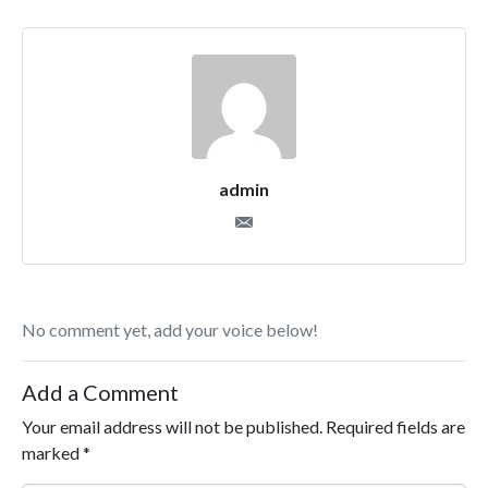
admin
No comment yet, add your voice below!
Add a Comment
Your email address will not be published.
Required fields are
marked
*