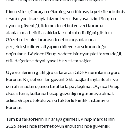
Pinup sitesi, Curaçao eGaming sertifikasıyla yetkilendirilmiş
resmî oyun lisansıyla hizmet verir. Bu yasal izin, Pinup’un
oyuncu güvenliği, ödeme denetimi ve veri koruma
alanlarında belirli aralıklarla kontrol edildiğini gösterir.
Gözetimler uluslararası denetim organlarınca
gerçekleştirilir ve altyapının hileye karşı korunduğu
doğrulanır. Böylece Pinup, sadece bir oyun platformu değil,
etik değerlere dayalı yasal bir sistem sağlar.
Üye verilerinin gizliliği uluslararası GDPR normlarına göre
korunur. Kişisel veriler, güvenli SSL bağlantısıyla iletilir ve
izin alınmadan üçüncü taraflarla paylaşılmaz. Ayrıca Pinup
ekosistemi, kullanıcı hesap güvenliğini garantiye almak
adına SSL protokolü ve iki faktörlü kimlik sistemiyle
korunur.
Tüm bu faktörlerin bir araya gelmesi, Pinup markasının
2025 senesinde internet oyun endüstrisinde güvenlik