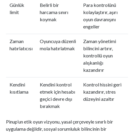
Günlük
Belirli bir
Para kontrolünü
limit
harcama sınırı
kolaylaştırır, aşırı
koymak
oyun davranışını
engeller
Zaman
Oyuncuya düzenli
Zaman yönetimi
hatırlatıcısı
mola hatırlatmak
bilincini artırır,
kontrollü oyun
alışkanlığı
kazandırır
Kendini
Kendini kontrol
Kontrol hissini geri
kısıtlama
etmek için hesabı
kazandırır, stres
geçici devre dışı
düzeyini azaltır
bırakmak
Pinup’un etik oyun vizyonu, yasal çerçeveyle sınırlı bir
uygulama değildir, sosyal sorumluluk bilincinin bir