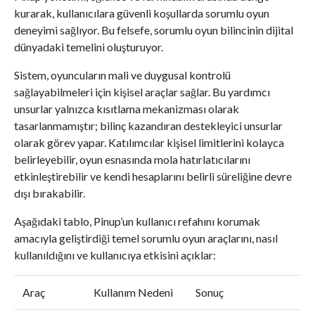
kurarak, kullanıcılara güvenli koşullarda sorumlu oyun
deneyimi sağlıyor. Bu felsefe, sorumlu oyun bilincinin dijital
dünyadaki temelini oluşturuyor.
Sistem, oyuncuların mali ve duygusal kontrolü
sağlayabilmeleri için kişisel araçlar sağlar. Bu yardımcı
unsurlar yalnızca kısıtlama mekanizması olarak
tasarlanmamıştır; bilinç kazandıran destekleyici unsurlar
olarak görev yapar. Katılımcılar kişisel limitlerini kolayca
belirleyebilir, oyun esnasında mola hatırlatıcılarını
etkinleştirebilir ve kendi hesaplarını belirli süreliğine devre
dışı bırakabilir.
Aşağıdaki tablo, Pinup’un kullanıcı refahını korumak
amacıyla geliştirdiği temel sorumlu oyun araçlarını, nasıl
kullanıldığını ve kullanıcıya etkisini açıklar:
Araç
Kullanım Nedeni
Sonuç