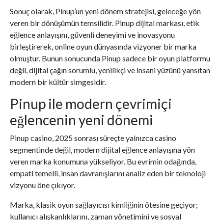
Sonuç olarak, Pinup’un yeni dönem stratejisi, geleceğe yön
veren bir dönüşümün temsilidir. Pinup dijital markası, etik
eğlence anlayışını, güvenli deneyimi ve inovasyonu
birleştirerek, online oyun dünyasında vizyoner bir marka
olmuştur. Bunun sonucunda Pinup sadece bir oyun platformu
değil, dijital çağın sorumlu, yenilikçi ve insani yüzünü yansıtan
modern bir kültür simgesidir.
Pinup ile modern çevrimiçi
eğlencenin yeni dönemi
Pinup casino, 2025 sonrası süreçte yalnızca casino
segmentinde değil, modern dijital eğlence anlayışına yön
veren marka konumuna yükseliyor. Bu evrimin odağında,
empati temelli, insan davranışlarını analiz eden bir teknoloji
vizyonu öne çıkıyor.
Marka, klasik oyun sağlayıcısı kimliğinin ötesine geçiyor;
kullanıcı alışkanlıklarını, zaman yönetimini ve sosyal