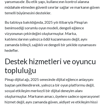
yansımasıdır. Bu etik yapı, kullanıcının kontrol alanına
müdahale etmeden güvenli sınırlar sağlar ve markanın güven
temelli büyümesini destekler.
Bu tabloya bakıldığında, 2025 yılı itibarıyla Pinup’un
benimsediği sorumlu oyun modeli, dengeli eğlence
vizyonunun çekirdeğini oluşturmuştur. Marka,
katılımcılarının yalnızca ödül kazanmasını değil, aynı
zamanda bilinçli, sağlıklı ve dengeli bir şekilde oynamasını
hedefler.
Destek hizmetleri ve oyuncu
topluluğu
Pinup dijital ağı, 2025 senesinde dijital eğlence anlayışını
baştan şekillendirerek, yalnızca bir oyun platformu değil,
sosyal etkileşim merkezli bir dijital deneyim alanı
oluşturmuştur. Markanın amacı, üyelere sadece operasyonel
hizmet değil, aynı zamanda güven, aidiyet ve etkileşim hissi